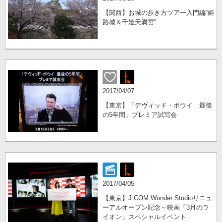
【関西】お城の歩き方ツアー入門編“姫
路城＆千姫天満宮”
2017/04/07
【東京】「デヴィッド・ボウイ 最後
の5年間」プレミア試写会
2017/04/05
【東京】J:COM Wonder Studioリニュ
ーアルオープン記念～映画「3月のラ
イオン」スペシャルイベント