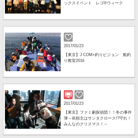
ックスイベント レゴ®ウィーク
2017/01/23
【東京】J:COM×釣りビジョン 船釣
り教室2016
2017/01/23
【東京】ファミ劇探偵団！！冬の事件
簿～依頼主はサンタクロース!?守れ！
みんなのクリスマス！～