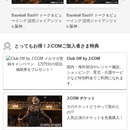
レゼ
Baseball Bash!! トーク＆ビュ
Baseball Bash!! トーク＆ビュ
第15
ーイング 読売ジャイアンツ v
ーイング 読売ジャイアンツ v
ン子
s.阪神...
s.阪神...
海道
とってもお得！J:COMご加入者さま特典
Club Off by J:COM
国内・海外宿泊やレジャー施設、
ショッピング、育児・介護サービ
スなど特別料金でご利用になれま
す。
J:COM チケット
そのチケットどうやって取れた
の!?
人気公演のチケットを先着購入！