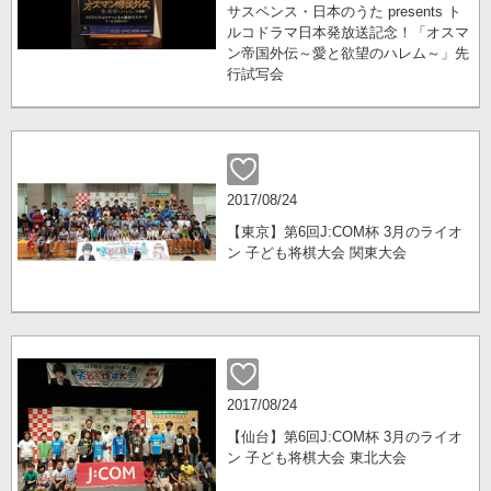
サスペンス・日本のうた presents ト
ルコドラマ日本発放送記念！「オスマ
ン帝国外伝～愛と欲望のハレム～」先
行試写会
2017/08/24
【東京】第6回J:COM杯 3月のライオ
ン 子ども将棋大会 関東大会
2017/08/24
【仙台】第6回J:COM杯 3月のライオ
ン 子ども将棋大会 東北大会