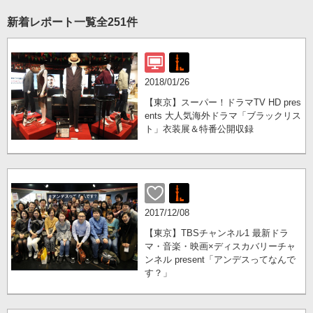
新着レポート一覧
全251件
2018/01/26
【東京】スーパー！ドラマTV HD pres
ents 大人気海外ドラマ「ブラックリス
ト」衣装展＆特番公開収録
2017/12/08
【東京】TBSチャンネル1 最新ドラ
マ・音楽・映画×ディスカバリーチャ
ンネル present「アンデスってなんで
す？」