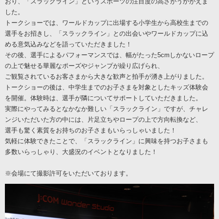
おり、「スラックライン」というスポーツの注目度の高さがうかがえま
した。
トークショーでは、ワールドカップに出場する小学生から高校生までの
選手をお招きし、「スラックライン」との出会いやワールドカップに込
める意気込みなどを語っていただきました！
その後、選手によるパフォーマンスでは、幅がたった5cmしかないロープ
の上で魅せる華麗なポーズやジャンプが繰り広げられ、
ご観覧されているお客さまから大きな歓声と拍手が湧き上がりました。
トークショーの後は、中学生までのお子さまを対象としたキッズ体験会
を開催。体験時は、選手が隣についてサポートしていただきました。
実際にやってみるとなかなか難しい「スラックライン」ですが、チャレ
ンジいただいた方の中には、片足立ちやロープの上で方向転換など、
選手も驚く素質をお持ちのお子さまもいらっしゃいました！
気軽に体験できたことで、「スラックライン」に興味を持つお子さまも
多数いらっしゃり、大盛況のイベントとなりました！
※会場にて撮影許可をいただいております。