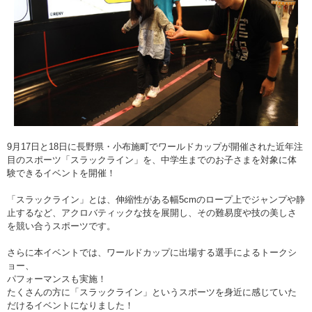
9月17日と18日に長野県・小布施町でワールドカップが開催された近年注
目のスポーツ「スラックライン」を、中学生までのお子さまを対象に体
験できるイベントを開催！
「スラックライン」とは、伸縮性がある幅5cmのロープ上でジャンプや静
止するなど、アクロバティックな技を展開し、その難易度や技の美しさ
を競い合うスポーツです。
さらに本イベントでは、ワールドカップに出場する選手によるトークシ
ョー、
パフォーマンスも実施！
たくさんの方に「スラックライン」というスポーツを身近に感じていた
だけるイベントになりました！