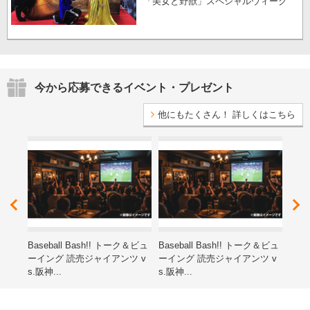
「美女と野獣」スペシャルウィーク
今から応募できるイベント・プレゼント
他にもたくさん！ 詳しくはこちら
レゼ
Baseball Bash!! トーク＆ビュ
Baseball Bash!! トーク＆ビュ
第15
ーイング 読売ジャイアンツ v
ーイング 読売ジャイアンツ v
ン子
s.阪神...
s.阪神...
海道