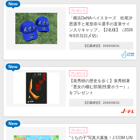
New
プレゼント
「横浜DeNAベイスターズ 松尾汐
恩選手と尾形崇斗選手の直筆サイ
ン入りキャップ」【2名様】（2026
年8月31日〆切）
【応募締切】 2026/08/31
New
プレゼント
【泉秀樹の歴史を歩く】泉秀樹著
『悪女の棲む部屋(性愛ホラー）』
をプレゼント
【応募締切】 2026/08/31
New
プレゼント
”うちの子”写真大募集！J:COM LIN