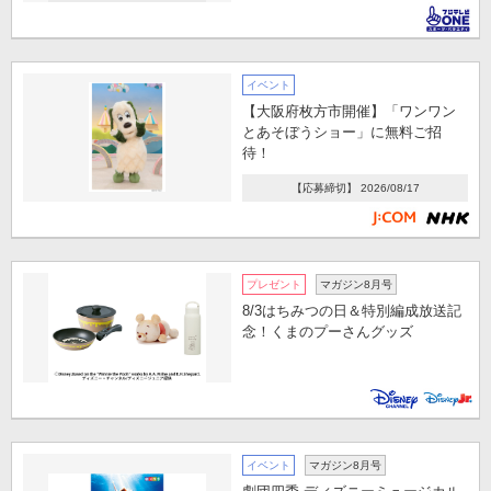
イベント
【大阪府枚方市開催】「ワンワン
とあそぼうショー」に無料ご招
待！
【応募締切】 2026/08/17
プレゼント
マガジン8月号
8/3はちみつの日＆特別編成放送記
念！くまのプーさんグッズ
イベント
マガジン8月号