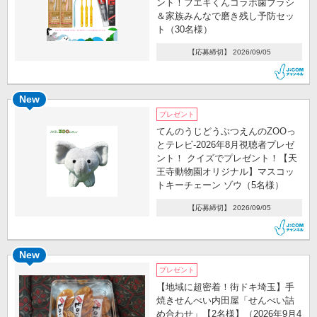
ント！フエキくんコラボ歯ブラシ
＆家族みんなで磨き残し予防セッ
ト（30名様）
【応募締切】 2026/09/05
New
プレゼント
てんのうじどうぶつえんのZOOっ
とテレビ-2026年8月視聴者プレゼ
ント！ クイズでプレゼント！【天
王寺動物園オリジナル】マスコッ
トキーチェーン ゾウ（5名様）
【応募締切】 2026/09/05
New
プレゼント
【地域に超密着！街ドキ埼玉】手
焼きせんべい内田屋「せんべい詰
め合わせ」【2名様】（2026年9月4