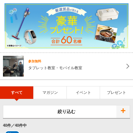
参加無料
タブレット教室・モバイル教室
すべて
マガジン
イベント
プレゼント
絞り込む
40
件／
40
件中