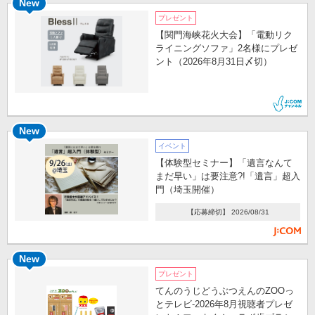
New
プレゼント
【関門海峡花火大会】「電動リク
ライニングソファ」2名様にプレゼ
ント（2026年8月31日〆切）
New
イベント
【体験型セミナー】「遺言なんて
まだ早い」は要注意?!「遺言」超入
門（埼玉開催）
【応募締切】 2026/08/31
New
プレゼント
てんのうじどうぶつえんのZOOっ
とテレビ-2026年8月視聴者プレゼ