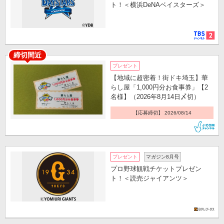
ト！＜横浜DeNAベイスターズ＞
締切間近
プレゼント
【地域に超密着！街ドキ埼玉】華
らし屋「1,000円分お食事券」【2
名様】（2026年8月14日〆切）
【応募締切】 2026/08/14
プレゼント
マガジン8月号
プロ野球観戦チケットプレゼン
ト！＜読売ジャイアンツ＞