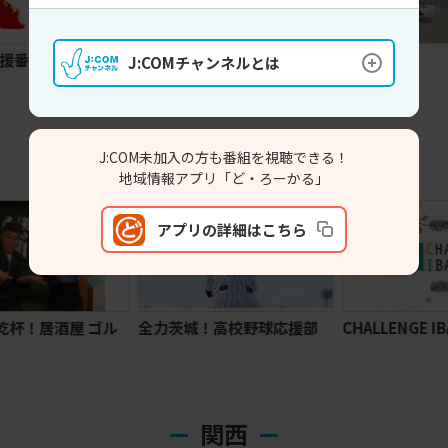
番
MIRAI Style SAPPORO
釣りバカＺ
J:COMチャンネルとは
関東
J:COM未加入の方も番組を視聴できる！
地域情報アプリ「ど・ろーかる」
アプリの詳細はこちら
ル
全力茨城！高校野球応援部
CHALLENGE IBARAKI
ち
関西