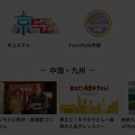
京上ル下ル
FootStyle京都
中国・九州
リ
教えて！キラキラさん～福
絶景九州 The Great Views
岡大人女子レッスン～
of Kyushu