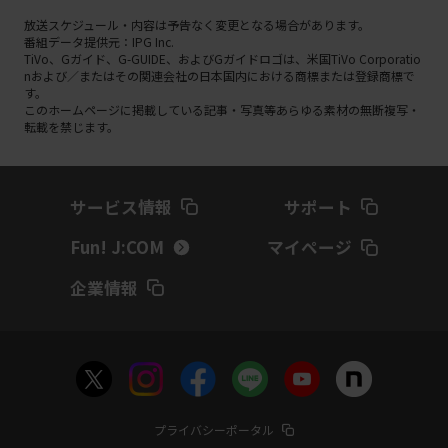
放送スケジュール・内容は予告なく変更となる場合があります。
番組データ提供元：IPG Inc.
TiVo、Gガイド、G-GUIDE、およびGガイドロゴは、米国TiVo Corporatio
nおよび／またはその関連会社の日本国内における商標または登録商標で
す。
このホームページに掲載している記事・写真等あらゆる素材の無断複写・
転載を禁じます。
サービス情報
サポート
Fun! J:COM
マイページ
企業情報
プライバシーポータル