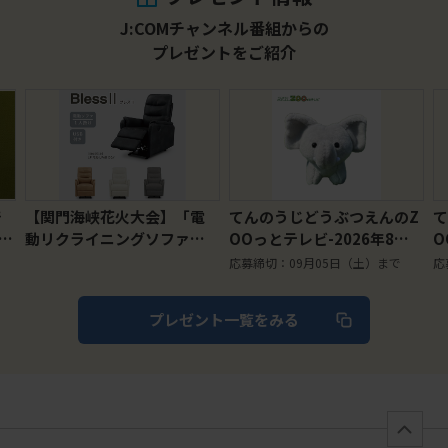
J:COMチャンネル番組からの
プレゼントをご紹介
電
てんのうじどうぶつえんのZ
てんのうじどうぶつえんのZ
」2
OOっとテレビ-2026年8月
OOっとテレビ-2026年8月
6年
視聴者プレゼント！ クイズ
視聴者プレゼント！フエキ
応募締切：09月05日（土）まで
応募締切：09月05日（土）まで
でプレゼント！【天王寺動
くんコラボ歯ブラシ＆家族
物園オリジナル】マスコッ
みんなで磨き残し予防セッ
プレゼント一覧をみる
トキーチェーン ゾウ（5名
ト（30名様）
様）