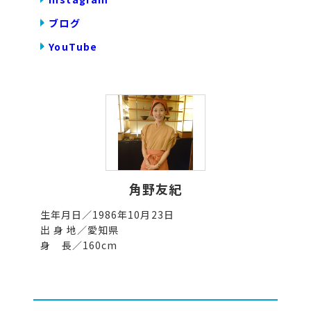
ブログ
YouTube
角野友紀
生年月日／1986年10月23日
出 身 地／愛知県
身 長／160cm