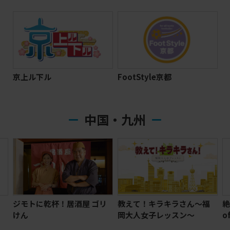
京上ル下ル
FootStyle京都
中国・九州
屋 ゴリ
教えて！キラキラさん～福
絶景九州 The Great View
岡大人女子レッスン～
of Kyushu