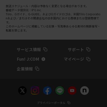
放送スケジュール・内容は予告なく変更となる場合があります。
番組データ提供元：IPG Inc.
TiVo、Gガイド、G-GUIDE、およびGガイドロゴは、米国TiVo Corporatio
nおよび／またはその関連会社の日本国内における商標または登録商標で
す。
このホームページに掲載している記事・写真等あらゆる素材の無断複写・
転載を禁じます。
サービス情報
サポート
Fun! J:COM
マイページ
企業情報
プライバシーポータル