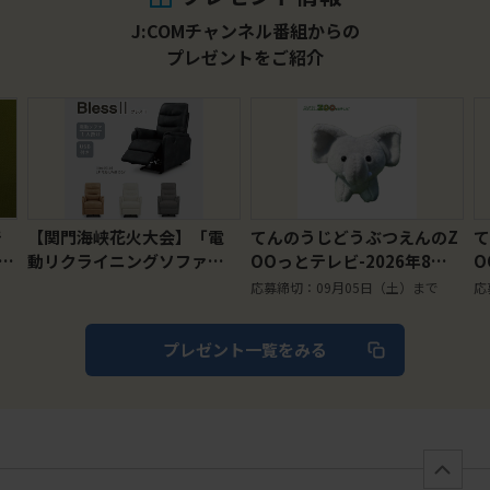
J:COMチャンネル番組からの
プレゼントをご紹介
峡花火大会】「電
てんのうじどうぶつえんのZ
てんのうじどう
イニングソファ」2
OOっとテレビ-2026年8月
OOっとテレビ-
レゼント（2026年
視聴者プレゼント！ クイズ
視聴者プレゼン
応募締切：09月05日（土）まで
応募締切：09月0
〆切）
でプレゼント！【天王寺動
くんコラボ歯ブ
物園オリジナル】マスコッ
みんなで磨き残
プレゼント一覧をみる
トキーチェーン ゾウ（5名
ト（30名様）
様）