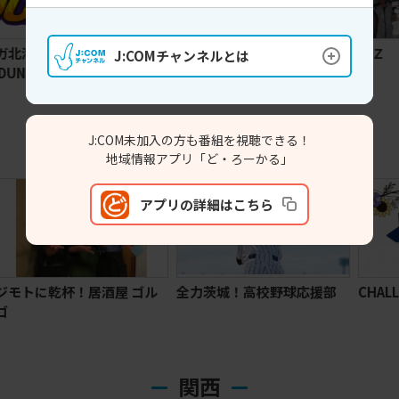
番
MIRAI Style SAPPORO
釣りバカＺ
J:COMチャンネルとは
関東
J:COM未加入の方も番組を視聴できる！
地域情報アプリ「ど・ろーかる」
アプリの詳細はこちら
ル
全力茨城！高校野球応援部
CHALLENGE IBARAKI
関西