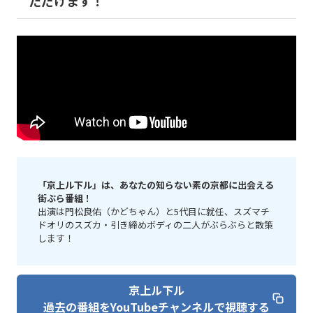
ただけます！
「京上ル下ル」は、あなたの知らない素の京都に出会える
街ぶら番組！
出演は門松良佑（かどちゃん）と5代目に就任、スズマチ
ドオリのスズカ・引き締めボディの二人がぶらぶらと散策
します！
京上ル下ル
過去の番組をYouTubeチャンネルで視聴する