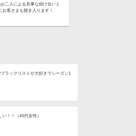
のお二人による見事な掛け合いと
にお客さまも聴き入ります！
ブラックリストが大好きでシーズン1
い！！（40代女性）