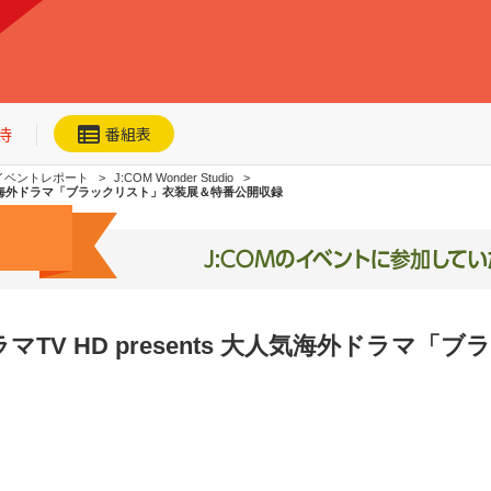
待
番組表
イベントレポート
J:COM Wonder Studio
 大人気海外ドラマ「ブラックリスト」衣装展＆特番公開収録
ネット動画
今日・明日の
おすすめ
TV HD presents 大人気海外ドラマ「
加入者優待