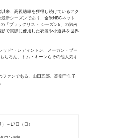
始以来、高視聴率を獲得し続けているアク
スポーツ
ドラマ
最新シーズンであり、全米NBCネット
りの「ブラックリスト シーズン5」の独占
ンタリー
・ホビー
アダルト
撮影で実際に使用した衣装や小道具を世界
レッド”・レディントン、メーガン・ブー
はもちろん、トム・キーンらその他人気キ
」のファンである、山田五郎、高樹千佳子
。
（月）～17日（日）
タウン®内