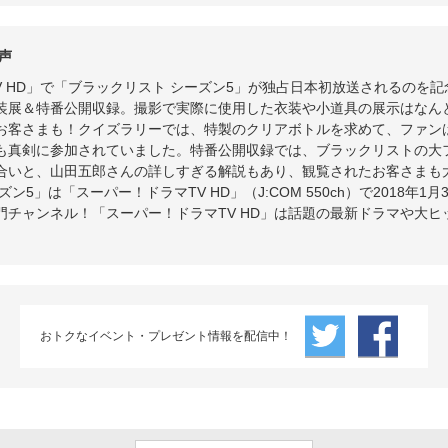
声
V HD」で「ブラックリスト シーズン5」が独占日本初放送されるのを
装展＆特番公開収録。撮影で実際に使用した衣装や小道具の展示はなん
お客さまも！クイズラリーでは、特製のクリアボトルを求めて、ファン
も真剣に参加されていました。特番公開収録では、ブラックリストの大
合いと、山田五郎さんの詳しすぎる解説もあり、観覧されたお客さまも
ン5」は「スーパー！ドラマTV HD」（J:COM 550ch）で2018年
門チャンネル！「スーパー！ドラマTV HD」は話題の最新ドラマや大
おトクなイベント・プレゼント情報を配信中！