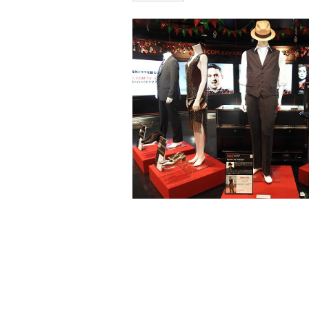
洋画
邦画
音
アニメ・キッズ
J:COM放送の地域チャンネル
J:テレ