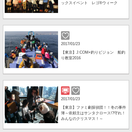
ックスイベント レゴ®ウィーク
2017/01/23
【東京】J:COM×釣りビジョン 船釣
り教室2016
2017/01/23
【東京】ファミ劇探偵団！！冬の事件
簿～依頼主はサンタクロース!?守れ！
みんなのクリスマス！～