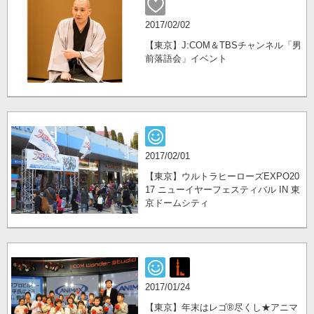
2017/02/02
【東京】J:COM＆TBSチャンネル「男
前落語会」イベント
2017/02/01
【東京】ウルトラヒーローズEXPO20
17 ニューイヤーフェスティバル IN 東
京ドームシティ
2017/01/24
【東京】年末はレゴ®尽くし★アニマ