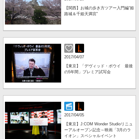
【関西】お城の歩き方ツアー入門編“姫
路城＆千姫天満宮”
2017/04/07
【東京】「デヴィッド・ボウイ 最後
の5年間」プレミア試写会
2017/04/05
【東京】J:COM Wonder Studioリニュ
ーアルオープン記念～映画「3月のラ
イオン」スペシャルイベント