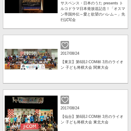
サスペンス・日本のうた presents ト
ルコドラマ日本発放送記念！「オスマ
ン帝国外伝～愛と欲望のハレム～」先
行試写会
2017/08/24
【東京】第6回J:COM杯 3月のライオ
ン 子ども将棋大会 関東大会
2017/08/24
【仙台】第6回J:COM杯 3月のライオ
ン 子ども将棋大会 東北大会