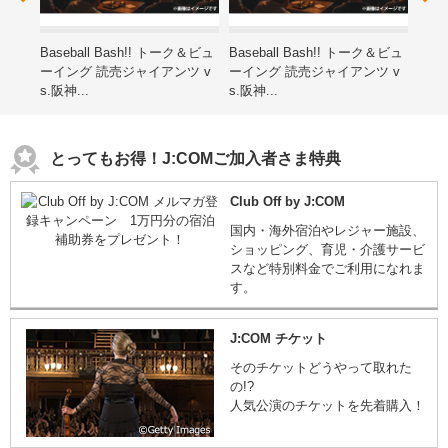
レゼ
Baseball Bash!! トーク＆ビュ
Baseball Bash!! トーク＆ビュ
第15
ーイング 読売ジャイアンツ v
ーイング 読売ジャイアンツ v
ン子
s.阪神...
s.阪神...
海道
とってもお得！J:COMご加入者さま特典
Club Off by J:COM
国内・海外宿泊やレジャー施設、
ショッピング、育児・介護サービ
スなど特別料金でご利用になれま
す。
J:COM チケット
そのチケットどうやって取れた
の!?
人気公演のチケットを先着購入！