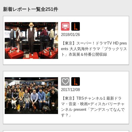
新着レポート一覧
全251件
2018/01/26
【東京】スーパー！ドラマTV HD pres
ents 大人気海外ドラマ「ブラックリス
ト」衣装展＆特番公開収録
2017/12/08
【東京】TBSチャンネル1 最新ドラ
マ・音楽・映画×ディスカバリーチャ
ンネル present「アンデスってなんで
す？」