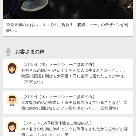
13歳未満の方はハコスコでのご視聴！「将棋ニャー」のデザインが可
愛い☆
お客さまの声
【3月9日（木）トークショーご参加の方】
倉科さんの顔が小さい！！あんな人に生まれたかった。。。
映画の裏話も聞けて大満足！同じ空間に居れたことが幸せ。
（20代女性）
【3月9日（木）トークショーご参加の方】
大友監督の話が面白い！映画監督の考えていることなど、普
段は絶対に聞けないことが興味深かった。（30代男性）
【スペシャルVR映像体験会ご参加の方】
神木君との対局に胸キュン☆お辞儀をされたから思わずお辞
儀し返しちゃいました。笑