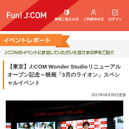
新規ご加入の方
ご利用中の方
ログイン
契約内容確認・変更
【東京】J:COM Wonder Studioリニューアル
オープン記念～映画「3月のライオン」スペシ
お困りごと解決・よくあるご質問
ャルイベント
2017年04月05日更新