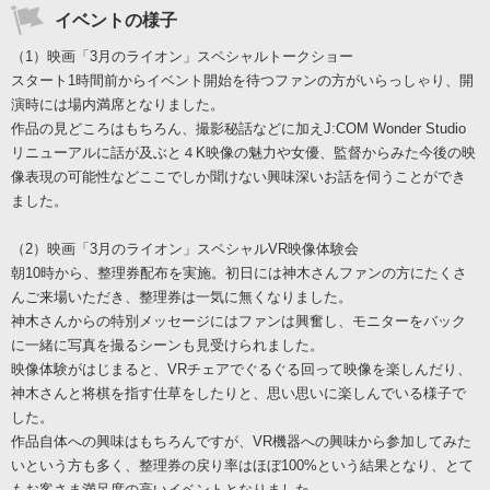
イベントの様子
（1）映画「3月のライオン」スペシャルトークショー
スタート1時間前からイベント開始を待つファンの方がいらっしゃり、開
演時には場内満席となりました。
作品の見どころはもちろん、撮影秘話などに加えJ:COM Wonder Studio
リニューアルに話が及ぶと４K映像の魅力や女優、監督からみた今後の映
像表現の可能性などここでしか聞けない興味深いお話を伺うことができ
ました。
（2）映画「3月のライオン」スペシャルVR映像体験会
朝10時から、整理券配布を実施。初日には神木さんファンの方にたくさ
んご来場いただき、整理券は一気に無くなりました。
神木さんからの特別メッセージにはファンは興奮し、モニターをバック
に一緒に写真を撮るシーンも見受けられました。
映像体験がはじまると、VRチェアでぐるぐる回って映像を楽しんだり、
神木さんと将棋を指す仕草をしたりと、思い思いに楽しんでいる様子で
した。
作品自体への興味はもちろんですが、VR機器への興味から参加してみた
いという方も多く、整理券の戻り率はほぼ100%という結果となり、とて
もお客さま満足度の高いイベントとなりました。