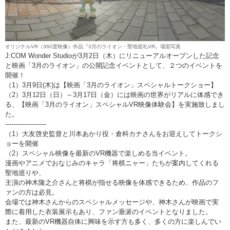
オリジナルVR（360度映像）作品『3月のライオン・聖地巡礼VR』場面写真
J:COM Wonder Studioが3月2日（木）にリニューアルオープンした記念
と映画「3月のライオン」の公開記念イベントとして、２つのイベントを
開催！
（1）3月9日(木)は【映画「3月のライオン」スペシャルトークショー】
（2）3月12日（日）～3月17日（金）には映画の世界がリアルに体感でき
る、【映画「3月のライオン」スペシャルVR映像体験会】を実施致しまし
た。
--------------------
（1）大友啓史監督と川本あかり役・倉科カナさんをお迎えしてトークシ
ョーを開催
（2）スペシャル映像を最新のVR機器で楽しめる当イベント。
漫画やアニメでおなじみのキャラ「将棋ニャー」たちが案内してくれる
聖地巡りや、
主演の神木隆之介さんと将棋が指せる映像を体感できるため、作品のフ
ァンの方は必見。
会場では神木さんからのスペシャルメッセージや、神木さんが映画で実
際に着用した衣装展示もあり、ファン垂涎のイベントとなりました。
また、最新のVR機器自体に興味を示す方も多く、多くの方に楽しんでい