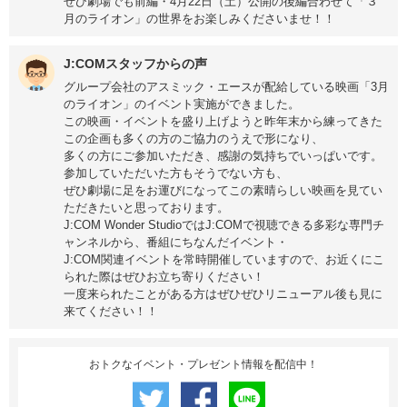
ぜひ劇場でも前編・4月22日（土）公開の後編合わせて「３
月のライオン」の世界をお楽しみくださいませ！！
J:COMスタッフからの声
グループ会社のアスミック・エースが配給している映画「3月
のライオン」のイベント実施ができました。
この映画・イベントを盛り上げようと昨年末から練ってきた
この企画も多くの方のご協力のうえで形になり、
多くの方にご参加いただき、感謝の気持ちでいっぱいです。
参加していただいた方もそうでない方も、
ぜひ劇場に足をお運びになってこの素晴らしい映画を見てい
ただきたいと思っております。
J:COM Wonder StudioではJ:COMで視聴できる多彩な専門チ
ャンネルから、番組にちなんだイベント・
J:COM関連イベントを常時開催していますので、お近くにこ
られた際はぜひお立ち寄りください！
一度来られたことがある方はぜひぜひリニューアル後も見に
来てください！！
おトクなイベント・プレゼント情報を配信中！