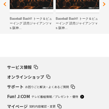
レゼ
Baseball Bash!! トーク＆ビュ
Baseball Bash!! トーク＆ビュ
第15
ーイング 読売ジャイアンツ v
ーイング 読売ジャイアンツ v
ン子
s.阪神...
s.阪神...
海道
サービス情報
オンラインショップ
サポート
お困りごと解決・よくあるご質問
Fun! J:COM
テレビ番組情報／プレゼント・優待
マイページ
契約内容確認・変更