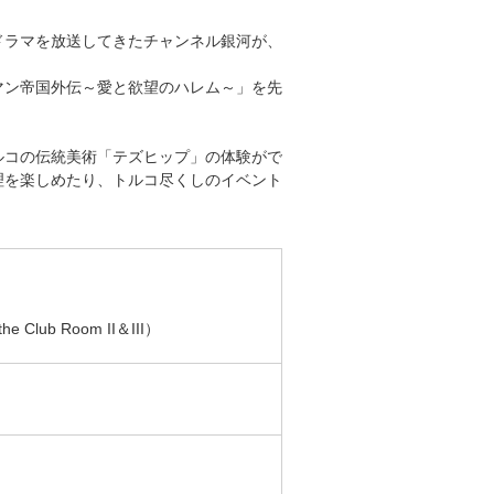
ドラマを放送してきたチャンネル銀河が、
スポーツ
ドラマ
マン帝国外伝～愛と欲望のハレム～」を先
ンタリー
・ホビー
アダルト
ルコの伝統美術「テズヒップ」の体験がで
理を楽しめたり、トルコ尽くしのイベント
）
ブ
lub Room II＆III）