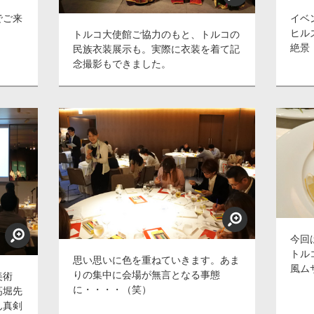
でご来
イベ
ヒル
トルコ大使館ご協力のもと、トルコの
絶景
民族衣装展示も。実際に衣装を着て記
念撮影もできました。
今回
トル
思い思いに色を重ねていきます。あま
風ム
りの集中に会場が無言となる事態
美術
に・・・・（笑）
高堀先
ん真剣