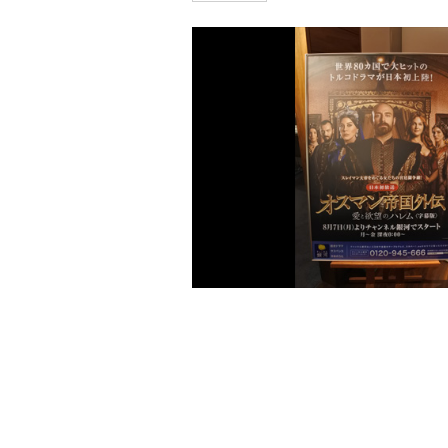
洋画
邦画
音
アニメ・キッズ
J:COM放送の地域チャンネル
J:テレ