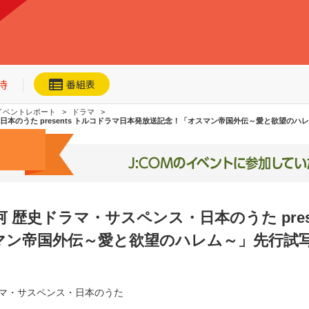
待
番組表
イベントレポート
ドラマ
本のうた presents トルコドラマ日本発放送記念！「オスマン帝国外伝～愛と欲望のハ
ネット動画
今日・明日の
おすすめ
歴史ドラマ・サスペンス・日本のうた pres
加入者優待
マン帝国外伝～愛と欲望のハレム～」先行試
マ・サスペンス・日本のうた