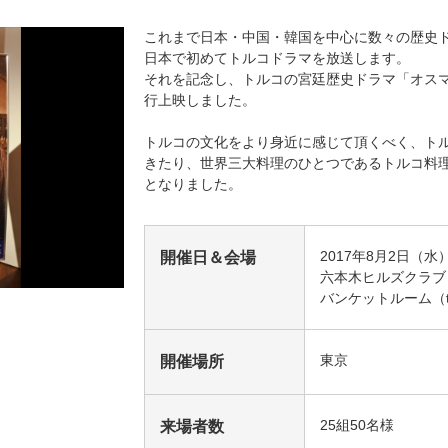
これまで日本・中国・韓国を中心に数々の歴史
海外ドラマ
国内ドラマ
アジア
日本で初めてトルコドラマを放送します。
それを記念し、トルコの宮廷歴史ドラマ「オス
楽
エンタメ・
バラエティ
ドキュメ
行上映しました。
トルコの文化をより身近に感じて頂くべく、ト
きたり、世界三大料理のひとつであるトルコ料
となりました。
2017年8月2日（水
開催日＆会場
六本木ヒルズクラ
J:COMチャンネル
バンケットルーム（the C
東京
開催場所
25組50名様
来場者数