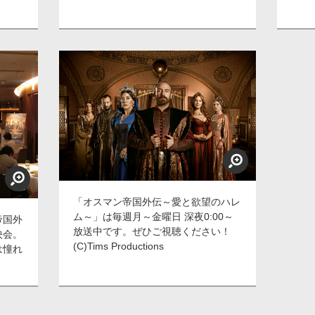
「オスマン帝国外伝～愛と欲望のハレ
ム～」は毎週月～金曜日 深夜0:00～
帝国外
放送中です。ぜひご視聴ください！
映会。
(C)Tims Productions
は憧れ