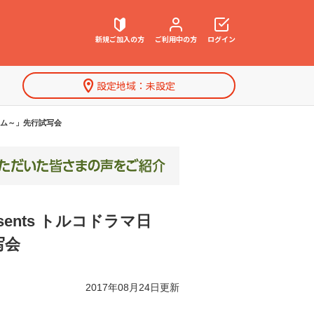
新規ご加入の方
ご利用中の方
ログイン
設定地域：
未設定
契約内容確認・変更
レム～」先行試写会
お困りごと解決・よくあるご質問
特集一覧
ents トルコドラマ日
写会
2017年08月24日更新