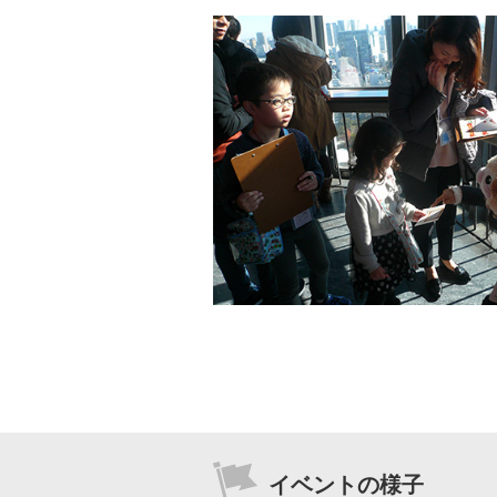
洋画
邦画
音
アニメ・キッズ
J:COM放送の地域チャンネル
J:テレ
イベントの様子