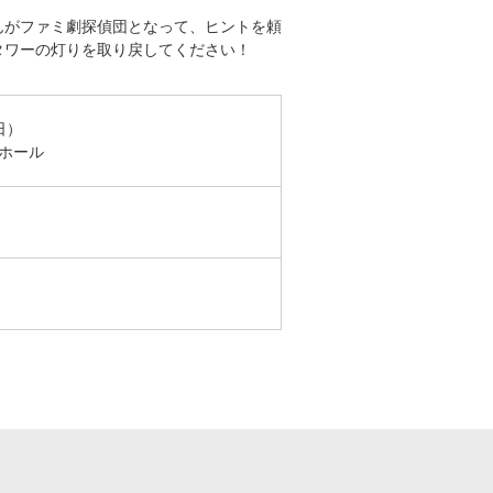
んがファミ劇探偵団となって、ヒントを頼
スポーツ
ドラマ
タワーの灯りを取り戻してください！
ンタリー
・ホビー
アダルト
日）
ホール