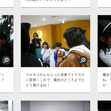
ゲッ
クロネコからもらった赤鼻でトナカイ
魔女
う？
に変身！これで、魔女のところまでた
ね、
どり着けるね！
が・