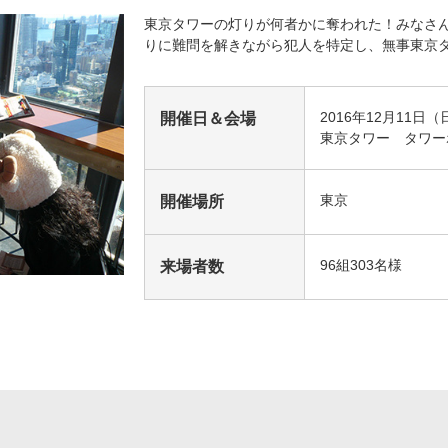
東京タワーの灯りが何者かに奪われた！みなさ
海外ドラマ
国内ドラマ
アジア
りに難問を解きながら犯人を特定し、無事東京
楽
エンタメ・
バラエティ
ドキュメ
2016年12月11日（
開催日＆会場
東京タワー タワー
東京
開催場所
96組303名様
来場者数
J:COMチャンネル