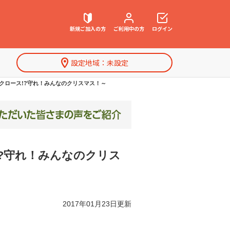
新規ご加入の方
ご利用中の方
ログイン
設定地域：
未設定
契約内容確認・変更
クロース!?守れ！みんなのクリスマス！～
お困りごと解決・よくあるご質問
?守れ！みんなのクリス
特集一覧
2017年01月23日更新