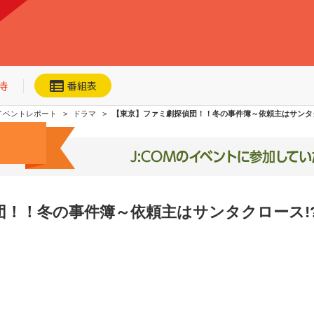
待
番組表
イベントレポート
ドラマ
【東京】ファミ劇探偵団！！冬の事件簿～依頼主はサンタ
団！！冬の事件簿～依頼主はサンタクロース!
ネット動画
今日・明日の
おすすめ
加入者優待