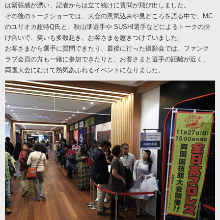
は緊張感が漂い、記者からは立て続けに質問が飛び出しました。
その後のトークショーでは、大会の意気込みや見どころを語る中で、MC
のユリオカ超特Q氏と、秋山準選手や SUSHI選手などによるトークの掛
け合いで、笑いも多数起き、お客さまを惹きつけていました。
お客さまから選手に質問できたり、最後に行った撮影会では、ファンク
ラブ会員の方も一緒に参加できたりと、お客さまと選手の距離が近く、
両国大会にむけて熱気あふれるイベントになりました。