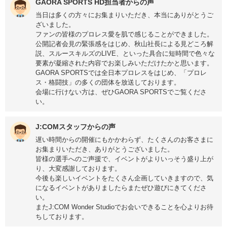
GAORA SPORTS HD担当者からの声
当日は多くの方々にお集まりいただき、本当にありがとうご
ざいました。
ファンの皆様のプロレス愛を肌で感じることができました。
公開記者会見の緊張感をはじめ、秋山社長による見どころ解
説、スルースキルズのLIVE、といった具合に短時間で色々な
要素が凝縮された内容でお楽しみいただけたかと思います。
GAORA SPORTSでは全日本プロレスをはじめ、「プロレ
ス・格闘技」の多くの団体を放送しております。
会場に行けない方は、ぜひGAORA SPORTSでご覧くださ
い。
J:COMスタッフからの声
遅い時間からの開催にもかかわらず、たくさんのお客さまに
お集まりいただき、ありがとうございました。
皆様の選手へのご声援で、イベントがよりいっそう盛り上が
り、大変感謝しております。
今後も楽しいイベントをたくさん企画していきますので、気
になるイベントがありましたらまたぜひ遊びにきてくださ
い。
またJ:COM Wonder Studioでお会いできることを心よりお待
ちしております。