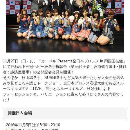
11月27日（日）に、「カーベル Presents全日本プロレス in 両国国技館」
にて行われる三冠ヘビー級選手権試合（第55代王者：宮原健斗選手×挑戦
者：諏訪魔選手）の公開記者会見を開催！
そのほか、秋山準選手、SUSHI選手など人気の選手たちが大会の意気込
みや見どころを語るトークショー、全日本プロレス応援大使であるスル
ースキルズのミニLIVE、選手とスルースキルズ、FC会員による
フォトセッションと、バリエーションに富んだ盛りだくさんの内容でし
た！
開催日＆会場
2016年11月5日(土)18:30～20:10