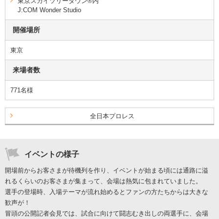
東京スカイツリータウン®内
J:COM Wonder Studio
開催場所
東京
来場者数
771名様
全日本プロレス
イベントの様子
開場前からお客さまが待機列を作り、イベントが始まる頃には通路に溢
れるくらいのお客さまが集まって、会場は熱気に包まれていました。
選手の登場時、入場テーマが流れ始めるとファンの方たちからは大きな
歓声が！
冒頭の公開記者会見では、試合に向けて闘志むき出しの両選手に、会場