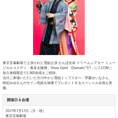
東京宝塚劇場で上演された雪組公演 かんぽ生命 ドリームシアター ミュー
ジカルコメディ「幕末太陽傳」Show Spirit「Dramatic"S"!」にJ:COMご
加入者様限定で1,900名様をご招待。
当日ご来場いただいた方の中から雪組トップスター・早霧せいなさん、
咲妃みゆさんのサイン色紙を抽選でプレゼントするスペシャル企画も実
施。
開催日＆会場
2017年7月17日（月・祝）
東京宝塚劇場