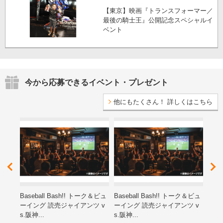
【東京】映画『トランスフォーマー／
最後の騎士王』公開記念スペシャルイ
ベント
今から応募できるイベント・プレゼント
他にもたくさん！ 詳しくはこちら
レゼ
Baseball Bash!! トーク＆ビュ
Baseball Bash!! トーク＆ビュ
第15
ーイング 読売ジャイアンツ v
ーイング 読売ジャイアンツ v
ン子
s.阪神...
s.阪神...
海道