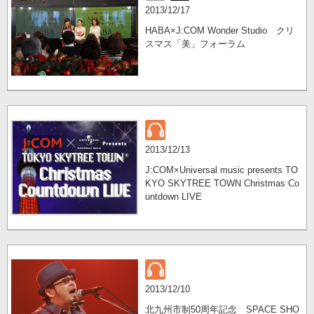
2013/12/17
HABA×J:COM Wonder Studio クリ
スマス「美」フォーラム
2013/12/13
J:COM×Universal music presents TO
KYO SKYTREE TOWN Christmas Co
untdown LIVE
2013/12/10
北九州市制50周年記念 SPACE SHO