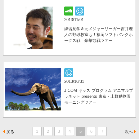
2013/11/01
練習見学＆元メジャーリーガー吉井理
人の野球教室も！福岡ソフトバンクホ
ークス戦 豪華観戦ツアー
2013/10/31
J:COM キッズ プログラム アニマルプ
ラネット presents 東京・上野動物園
モーニングツアー
1
2
3
4
5
6
7
戻る
次へ