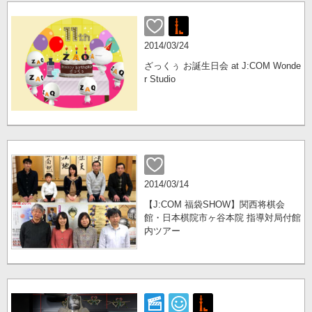
2014/03/24
ざっくぅ お誕生日会 at J:COM Wonde
r Studio
2014/03/14
【J:COM 福袋SHOW】関西将棋会
館・日本棋院市ヶ谷本院 指導対局付館
内ツアー