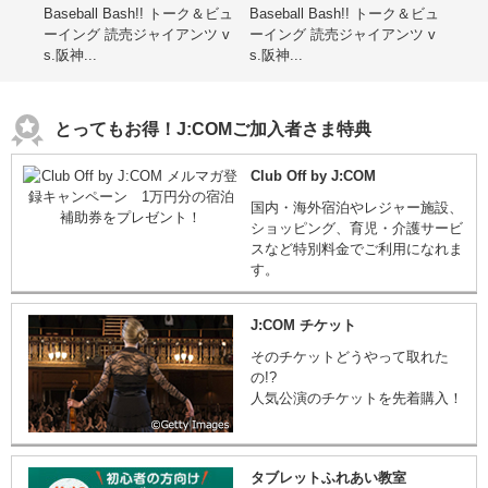
レゼ
Baseball Bash!! トーク＆ビュ
Baseball Bash!! トーク＆ビュ
第15
ーイング 読売ジャイアンツ v
ーイング 読売ジャイアンツ v
ン子
s.阪神...
s.阪神...
海道
とってもお得！J:COMご加入者さま特典
Club Off by J:COM
国内・海外宿泊やレジャー施設、
ショッピング、育児・介護サービ
スなど特別料金でご利用になれま
す。
J:COM チケット
そのチケットどうやって取れた
の!?
人気公演のチケットを先着購入！
タブレットふれあい教室