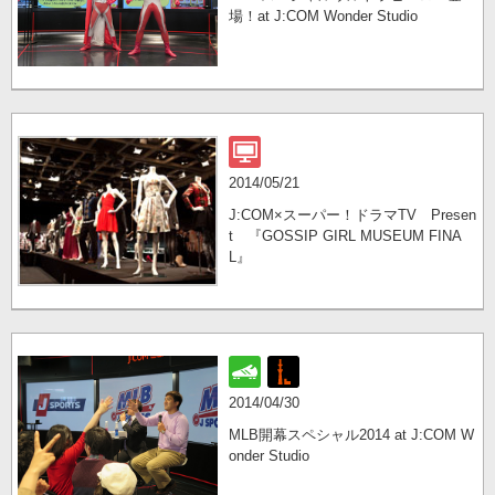
場！at J:COM Wonder Studio
2014/05/21
J:COM×スーパー！ドラマTV Presen
t 『GOSSIP GIRL MUSEUM FINA
L』
2014/04/30
MLB開幕スペシャル2014 at J:COM W
onder Studio