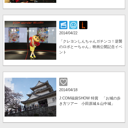
2014/04/22
「クレヨンしんちゃんガチンコ！逆襲
のロボとーちゃん」映画公開記念イベ
ント
2014/04/18
J:COM福袋SHOW 特賞 「お城の歩
き方ツアー 小田原城＆山中城」