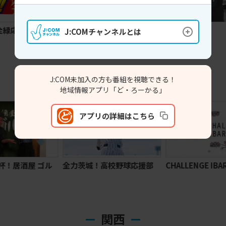
番
MIRAI Style SAPPORO
釣りバカＺ
J:COMチャンネルとは
関東
J:COM未加入の方も番組を視聴できる！
地域情報アプリ「ど・ろーかる」
アプリの詳細はこちら
ル
全力茨城！高校野球応援部
CHALLENGE IBARAKI
ち
関西