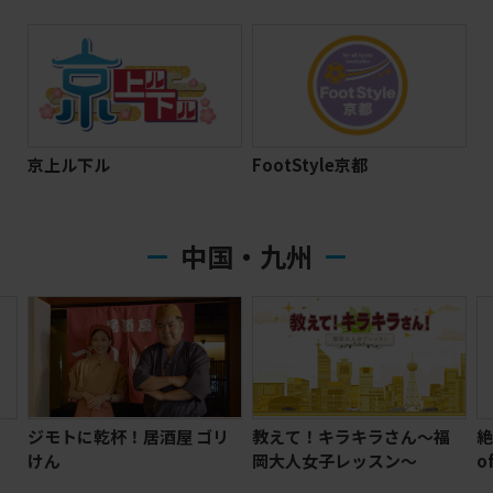
京上ル下ル
FootStyle京都
中国・九州
リ
教えて！キラキラさん～福
絶景九州 The Great Views
岡大人女子レッスン～
of Kyushu