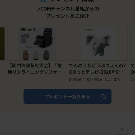
J:COMチャンネル番組からの
プレゼントをご紹介
】「電
てんのうじどうぶつえんのZ
てんのうじどうぶつえんの
ファ」2
OOっとテレビ-2026年8月
OOっとテレビ-2026年8
026年
視聴者プレゼント！ クイズ
視聴者プレゼント！フエ
応募締切：09月05日（土）まで
応募締切：09月05日（土）まで
でプレゼント！【天王寺動
くんコラボ歯ブラシ＆家
物園オリジナル】マスコッ
みんなで磨き残し予防セ
プレゼント一覧をみる
トキーチェーン ゾウ（5名
ト（30名様）
様）