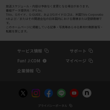
放送スケジュール・内容は予告なく変更となる場合があります。
番組データ提供元：IPG Inc.
TiVo、Gガイド、G-GUIDE、およびGガイドロゴは、米国TiVo Corporatio
nおよび／またはその関連会社の日本国内における商標または登録商標で
す。
このホームページに掲載している記事・写真等あらゆる素材の無断複写・
転載を禁じます。
サービス情報
サポート
Fun! J:COM
マイページ
企業情報
プライバシーポータル