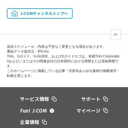
J:COMチャンネルトップへ
放送スケジュール・内容は予告なく変更となる場合があります。
番組データ提供元：IPG Inc.
TiVo、Gガイド、G-GUIDE、およびGガイドロゴは、米国TiVo Corporatio
nおよび／またはその関連会社の日本国内における商標または登録商標で
す。
このホームページに掲載している記事・写真等あらゆる素材の無断複写・
転載を禁じます。
サービス情報
サポート
Fun! J:COM
マイページ
企業情報