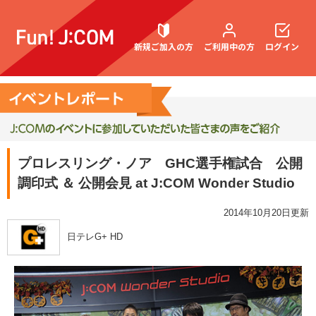
新規ご加入の方
ご利用中の方
ログイン
契約内容確認・変更
プロレスリング・ノア GHC選手権試合 公開
調印式 ＆ 公開会見 at J:COM Wonder Studio
お困りごと解決・よくあるご質問
2014年10月20日更新
日テレG+ HD