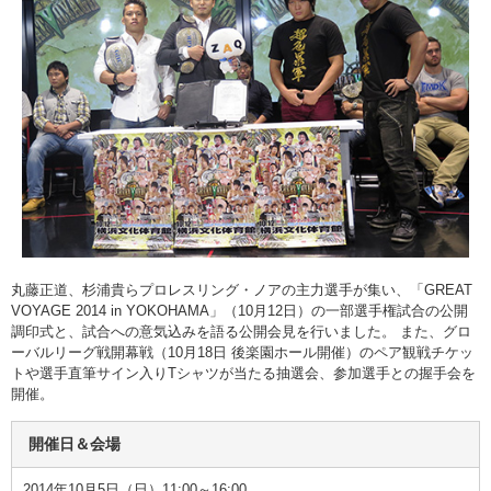
丸藤正道、杉浦貴らプロレスリング・ノアの主力選手が集い、「GREAT
VOYAGE 2014 in YOKOHAMA」（10月12日）の一部選手権試合の公開
調印式と、試合への意気込みを語る公開会見を行いました。 また、グロ
ーバルリーグ戦開幕戦（10月18日 後楽園ホール開催）のペア観戦チケッ
トや選手直筆サイン入りTシャツが当たる抽選会、参加選手との握手会を
開催。
開催日＆会場
2014年10月5日（日）11:00～16:00