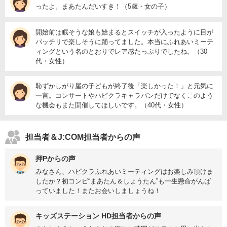
ったよ。まあたんだいすき！（5歳・女の子）
開始前は眠そうな娘も始まるとスイッチが入ったように目が
パッチリで楽しそうに踊ってました。本当にふれあいミーテ
ィングという名のとおりでレア感たっぷりでしたね。（30
代・女性）
恥ずかしがり屋の子どもが終了後「楽しかった！」と元気に
一言。コンサートやハピクラキャラバンだけでなくこのよう
な機会もまた開催してほしいです。（40代・女性）
担当者＆J:COM担当者からの声
押Pからの声
みなさん、ハピクラふれあいミーティングはお楽しみ頂けま
したか？初コンビ“まあたん＆しょうたん”も一生懸命がんば
っていました！またお会いしましょうね！
キッズステーション HD担当者からの声