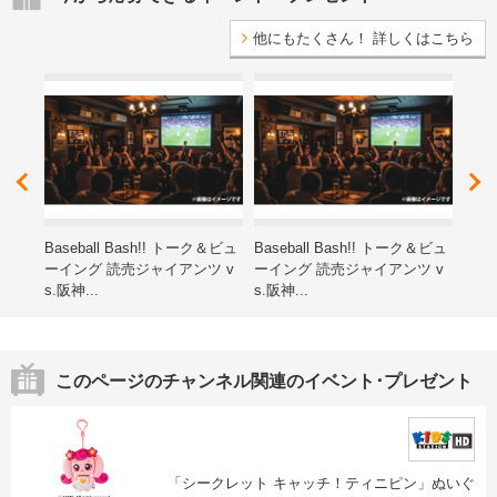
他にもたくさん！ 詳しくはこちら
レゼ
Baseball Bash!! トーク＆ビュ
Baseball Bash!! トーク＆ビュ
第15
ーイング 読売ジャイアンツ v
ーイング 読売ジャイアンツ v
ン子
s.阪神...
s.阪神...
海道
このページのチャンネル関連のイベント･プレゼント
「シークレット キャッチ！ティニピン」ぬいぐ