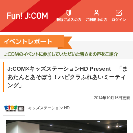
新規ご加入の方
ご利用中の方
ログイン
契約内容確認・変更
J:COM×キッズステーションHD Present 「ま
あたんとあそぼう！ハピクラふれあいミーティ
お困りごと解決・よくあるご質問
ング」
2014年10月16日更新
キッズステーション HD