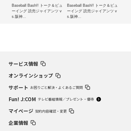
レゼ
Baseball Bash!! トーク＆ビュ
Baseball Bash!! トーク＆ビュ
第15
ーイング 読売ジャイアンツ v
ーイング 読売ジャイアンツ v
ン子
s.阪神...
s.阪神...
海道
サービス情報
オンラインショップ
サポート
お困りごと解決・よくあるご質問
Fun! J:COM
テレビ番組情報／プレゼント・優待
マイページ
契約内容確認・変更
企業情報