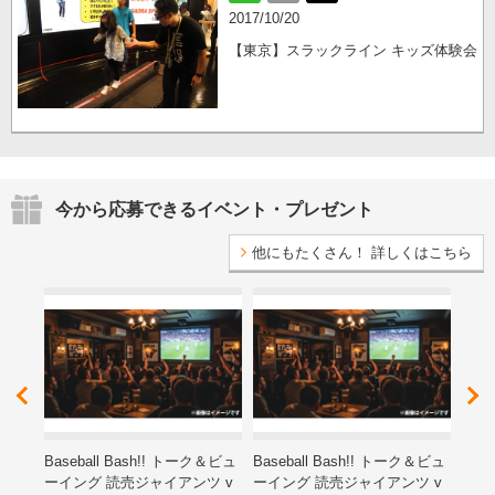
2017/10/20
【東京】スラックライン キッズ体験会
今から応募できるイベント・プレゼント
他にもたくさん！ 詳しくはこちら
レゼ
Baseball Bash!! トーク＆ビュ
Baseball Bash!! トーク＆ビュ
第15
ーイング 読売ジャイアンツ v
ーイング 読売ジャイアンツ v
ン子