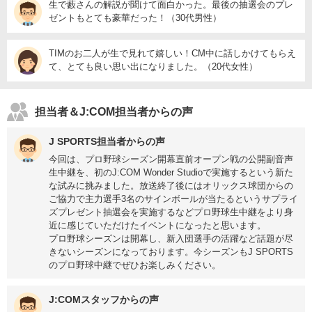
生で藪さんの解説が聞けて面白かった。最後の抽選会のプレ
ゼントもとても豪華だった！（30代男性）
TIMのお二人が生で見れて嬉しい！CM中に話しかけてもらえ
て、とても良い思い出になりました。（20代女性）
担当者＆J:COM担当者からの声
J SPORTS担当者からの声
今回は、プロ野球シーズン開幕直前オープン戦の公開副音声
生中継を、初のJ:COM Wonder Studioで実施するという新た
な試みに挑みました。放送終了後にはオリックス球団からの
ご協力で主力選手3名のサインボールが当たるというサプライ
ズプレゼント抽選会を実施するなどプロ野球生中継をより身
近に感じていただけたイベントになったと思います。
プロ野球シーズンは開幕し、新入団選手の活躍など話題が尽
きないシーズンになっております。今シーズンもJ SPORTS
のプロ野球中継でぜひお楽しみください。
J:COMスタッフからの声