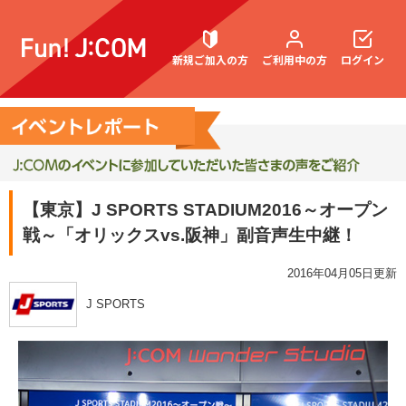
新規ご加入の方
ご利用中の方
ログイン
契約内容確認・変更
【東京】J SPORTS STADIUM2016～オープン
戦～「オリックスvs.阪神」副音声生中継！
お困りごと解決・よくあるご質問
2016年04月05日更新
J SPORTS