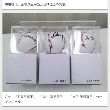
中継後は、豪華景品が当たる抽選会を実施！
左から「T-岡田選手」、「糸井 嘉男選手」、「金子 千尋選手」のサ
インボール。