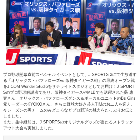
プロ野球開幕直前スペシャルイベントとして、J SPORTS 3にて生放送す
る「オリックス・バファローズvs.阪神タイガース戦」の最終オープン戦
をJ:COM Wonder Studioをサテライトスタジオとしてお届け！J SPORT
Sのプロ野球解説者であり、阪神タイガースやMLBでも活躍された藪 恵
壹さん、オリックス・バファローズダンス＆ボーカルユニットのBs Girls
元リーダーのKYOKOさん、さらに野球大好き芸人TIMのお二人を迎え、
今シーズンの両チームのみどころなどプロ野球の魅力をたっぷりお伝え
しました。
また、生中継前は、J SPORTSのオリジナルグッズが当たるストラック
アウト大会も実施しました。