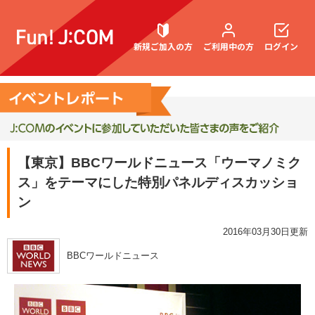
新規ご加入の方
ご利用中の方
ログイン
契約内容確認・変更
【東京】BBCワールドニュース「ウーマノミク
ス」をテーマにした特別パネルディスカッショ
お困りごと解決・よくあるご質問
ン
2016年03月30日更新
BBCワールドニュース