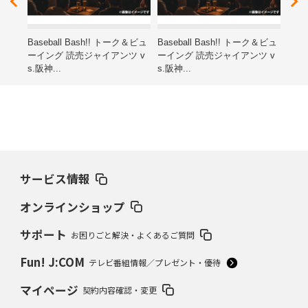
レゼ
Baseball Bash!! トーク＆ビュ
Baseball Bash!! トーク＆ビュ
第15
ーイング 読売ジャイアンツ v
ーイング 読売ジャイアンツ v
ン子
s.阪神...
s.阪神...
海道
サービス情報
オンラインショップ
サポート
お困りごと解決・よくあるご質問
Fun! J:COM
テレビ番組情報／プレゼント・優待
マイページ
契約内容確認・変更