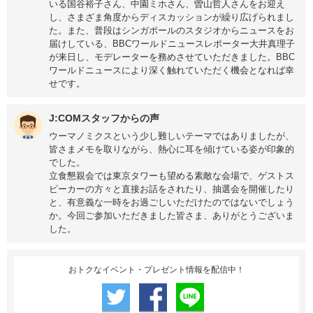
いる国谷裕子さん、中園ミホさん、曽山哲人さんをお迎え
し、さまざま角度からディスカッションが繰り広げられまし
た。また、普段はシンガポールのスタジオからニュースをお
届けしている、BBCワールドニュースレポーター大井真理子
が来日し、モデレーターを務めさせていただきました。BBC
ワールドニュースにより深く触れていただく機会となれば幸
せです。
J:COMスタッフからの声
ウーマノミクスという少し難しいテーマではありましたが、
皆さまメモを取りながら、熱心に耳を傾けている姿が印象的
でした。
立食懇親会では東京タワーも望める素敵な会場で、ゲストス
ピーカーの方々と直接お話をされたり、抽選会を開催したり
と、有意義な一時をお過ごしいただけたのではないでしょう
か。今回ご参加いただきました皆さま、ありがとうございま
した。
おトクなイベント・プレゼント情報を配信中！