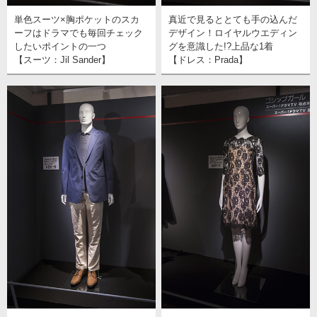
単色スーツ×胸ポケットのスカ
真近で見るととても手の込んだ
ーフはドラマでも毎回チェック
デザイン！ロイヤルウエディン
したいポイントの一つ
グを意識した!?上品な1着
【スーツ：Jil Sander】
【ドレス：Prada】