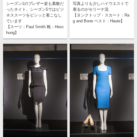
シーズン1のブレザー姿も素敵だ
写真よりも少しハイウエストで
ったネイト。シーズン5ではビジ
着るのがセリーナ流
ネススーツをビシッと着こなし
【タンクトップ・スカート：Ra
ています
g and Bone ベスト：Haute】
【スーツ：Paul Smith 靴：Hesc
hung】