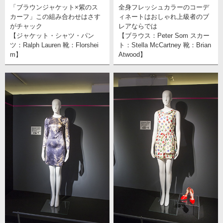
「ブラウンジャケット×紫のス
全身フレッシュカラーのコーデ
カーフ」この組み合わせはさす
ィネートはおしゃれ上級者のブ
がチャック
レアならでは
【ジャケット・シャツ・パン
【ブラウス：Peter Som スカー
ツ：Ralph Lauren 靴：Florshei
ト：Stella McCartney 靴：Brian
m】
Atwood】