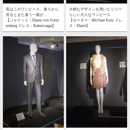
実はこのワンピース、後ろから
大柄なデザインを用いたリリー
見るとまた違う一面が…
らしい大人なワンピース
【ジャケット：Diane von Furst
【セーター：Michael Kors ドレ
enberg ドレス：Balenciaga】
ス：Marni】