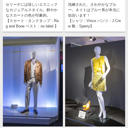
セリーナには珍しいエスニック
洗練された、さわやかなブル
なカジュアルスタイル。鮮やか
ー。ネイトはブルー系が本当に
なスカートの色が印象的。
似合います！
【スカート・タンクタップ：Ra
【シャツ：Vince パンツ：J.Cre
g and Bone ベスト：no label 】
w 靴：Sperry】