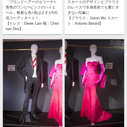
「ブロンドヘアーのセリーナ×
スカートのデザインとブラウス
青色のワンピ×ピンクのハイヒ
のレースで全身黒色でも重たす
ール」斬新な色×色はさすがGG
ぎない印象に
流コーディネート！
【ブラウス：Jason Wu スカー
【ドレス：Derek Lam 靴：Chris
ト：Antonio Berard】
tian Dior】