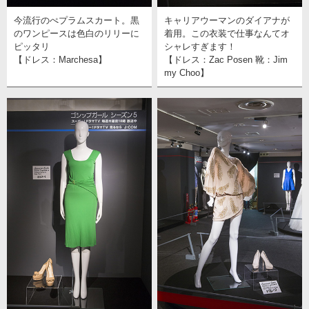
今流行のぺプラムスカート。黒
キャリアウーマンのダイアナが
のワンピースは色白のリリーに
着用。この衣装で仕事なんてオ
ピッタリ
シャレすぎます！
【ドレス：Marchesa】
【ドレス：Zac Posen 靴：Jim
my Choo】