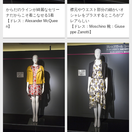
からだのラインが綺麗なセリー
襟元やウエスト部分の細かいオ
ナだからこそ着こなせる1着
シャレをプラスするところがブ
【ドレス：Alexander McQuee
レアらしい
n】
【ドレス：Moschino 靴：Giuse
ppe Zanotti】