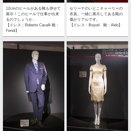
12cmのヒールがある靴も併せて
セリーナのいとこチャーリーの
展示！このヒールで仕事が出来
衣装。一緒に展示してある靴の
るのでしょうか…
傷がリアルです。
【ドレス：Roberto Cavalli 靴：
【ドレス：Boyod 靴：Aldo】
Fendi】