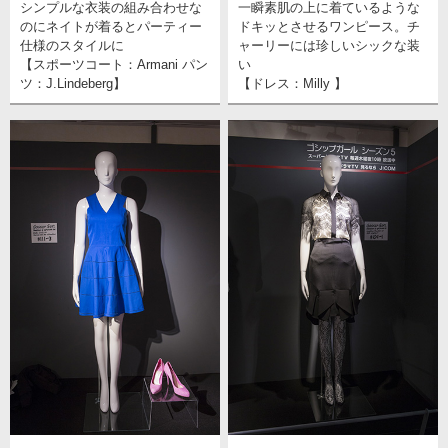
シンプルな衣装の組み合わせな
一瞬素肌の上に着ているような
のにネイトが着るとパーティー
ドキッとさせるワンピース。チ
仕様のスタイルに
ャーリーには珍しいシックな装
【スポーツコート：Armani パン
い
ツ：J.Lindeberg】
【ドレス：Milly 】