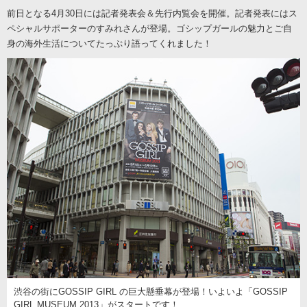
前日となる4月30日には記者発表会＆先行内覧会を開催。記者発表にはス
ペシャルサポーターのすみれさんが登場。ゴシップガールの魅力とご自
身の海外生活についてたっぷり語ってくれました！
渋谷の街にGOSSIP GIRL の巨大懸垂幕が登場！いよいよ「GOSSIP
GIRL MUSEUM 2013」がスタートです！