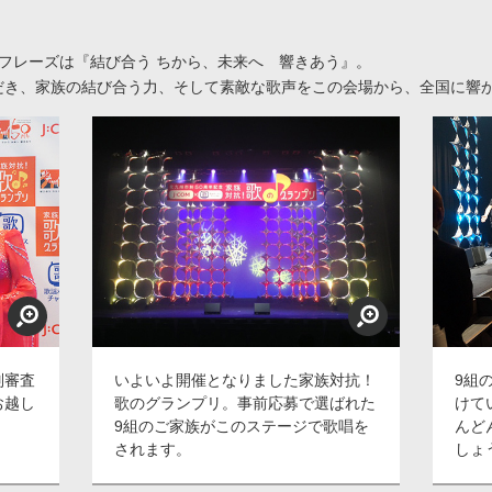
チフレーズは『結び合う ちから、未来へ 響きあう』。
だき、家族の結び合う力、そして素敵な歌声をこの会場から、全国に響
別審査
いよいよ開催となりました家族対抗！
9組
お越し
歌のグランプリ。事前応募で選ばれた
けて
9組のご家族がこのステージで歌唱を
んど
されます。
しょ