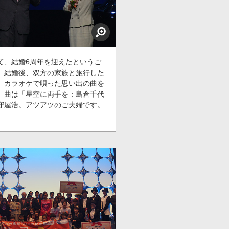
て、結婚6周年を迎えたというご
。結婚後、双方の家族と旅行した
、カラオケで唄った思い出の曲を
。曲は「星空に両手を：島倉千代
守屋浩。アツアツのご夫婦です。