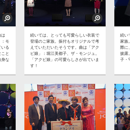
曲は
続いては、とっても可愛らしい衣装で
続い
」：モ
登場のご家族。振付もオリジナルで考
家族
ている
えていただいたそうです。曲は「アク
際に
なこと
ビ娘」：堀江美都子、ザ・モンジュ。
披露
自身な
「アクビ娘」の可愛らしさが出ていま
子・
す！