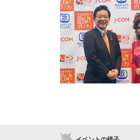
洋画
邦画
音
アニメ・キッズ
J:COM放送の地域チャンネル
J:テレ
イベントの様子