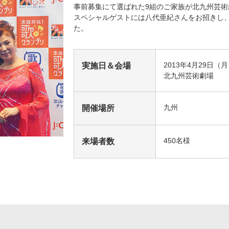
事前募集にて選ばれた9組のご家族が北九州芸
スペシャルゲストには八代亜紀さんをお招きし
海外ドラマ
国内ドラマ
アジア
た。
楽
エンタメ・
バラエティ
ドキュメ
2013年4月29日（
実施日＆会場
北九州芸術劇場
九州
開催場所
450名様
来場者数
J:COMチャンネル