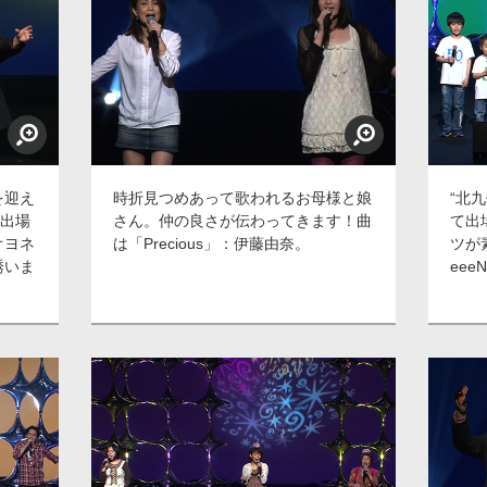
を迎え
時折見つめあって歌われるお母様と娘
“北
と出場
さん。仲の良さが伝わってきます！曲
て出
オヨネ
は「Precious」：伊藤由奈。
ツが
誘いま
eee