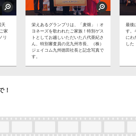
園天
栄えあるグランプリは、「麦畑」：オ
最後
ご家
ヨネーズを歌われたご家族！特別ゲス
す。
ノリ
トとしてお越しいただいた八代亜紀さ
にわ
ん、特別審査員の北九州市長、（株）
した
ジェイコム九州徳田社長と記念写真で
す。
で！