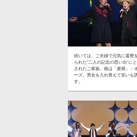
続いては、ご夫婦で元気に還暦
られた”二人の記念の思い出“に
されたご家族。曲は「麦畑」：
ーズ。男女を入れ替えて笑いも
す。