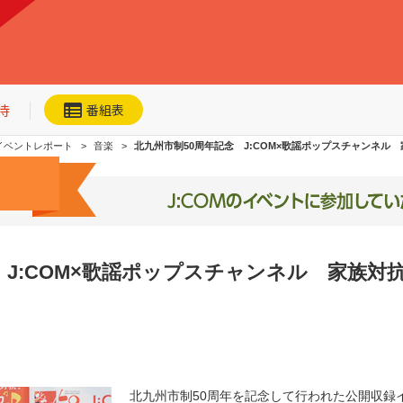
待
番組表
イベントレポート
音楽
北九州市制50周年記念 J:COM×歌謡ポップスチャンネル
 J:COM×歌謡ポップスチャンネル 家族対
ネット動画
今日・明日の
おすすめ
加入者優待
北九州市制50周年を記念して行われた公開収録