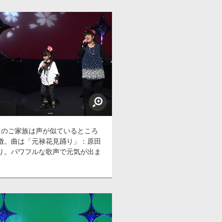
目のご家族は声が似ているところ
徴。曲は「元禄花見踊り」：原田
り。パワフルな歌声で元気が出ま