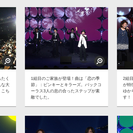
もたく
1組目のご家族が登場！曲は「恋の季
2組
んな大
節」：ピンキーとキラーズ。バックコ
が特
。こち
ーラス3人の息の合ったステップが素
ゆか
敵でした。
す！