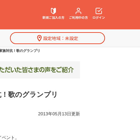
新規ご加入の方
ご利用中の方
ログイン
設定地域：
未設定
契約内容確認・変更
 家族対抗！歌のグランプリ
お困りごと解決・よくあるご質問
抗！歌のグランプリ
特集一覧
2013年05月13日更新
イベント。