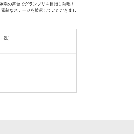
術劇場の舞台でグランプリを目指し熱唱！
、素敵なステージを披露していただきまし
スポーツ
ドラマ
ンタリー
・ホビー
アダルト
月・祝）