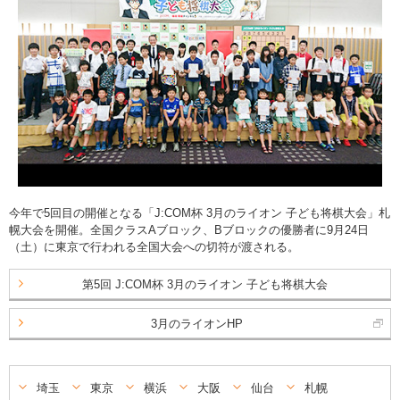
今年で5回目の開催となる「J:COM杯 3月のライオン 子ども将棋大会」札
幌大会を開催。全国クラスAブロック、Bブロックの優勝者に9月24日
（土）に東京で行われる全国大会への切符が渡される。
第5回 J:COM杯 3月のライオン 子ども将棋大会
3月のライオンHP
埼玉
東京
横浜
大阪
仙台
札幌