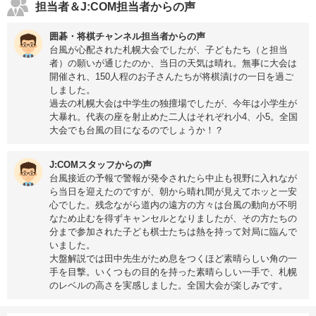
担当者＆J:COM担当者からの声
囲碁・将棋チャンネル担当者からの声
台風が心配された札幌大会でしたが、子どもたち（と担当
者）の願いが通じたのか、当日の天気は晴れ。無事に大会は
開催され、150人程のお子さんたちが将棋漬けの一日を過ご
しました。
過去の札幌大会は中学生の独擅場でしたが、今年は小学生が
大暴れ。代表の座を射止めた二人はそれぞれ小4、小5。全国
大会でも台風の目になるのでしょうか！？
J:COMスタッフからの声
台風接近の予報で警報が発令されたら中止も視野に入れなが
ら当日を迎えたのですが、朝から晴れ間が見えてホッと一安
心でした。残念ながら道内の遠方の方々は台風の動向が不明
なため止むを得ずキャンセルとなりましたが、その方たちの
分まで参加された子ども棋士たちは熱を持って対局に臨んで
いました。
大盤解説では田中先生がため息をつくほど素晴らしい角の一
手を目撃。いくつもの目的を持った素晴らしい一手で、札幌
のレベルの高さを実感しました。全国大会が楽しみです。