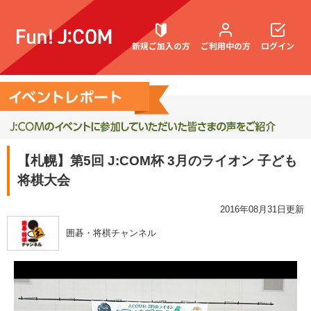
新規ご加入の方
ご利用中の方
ログイン
契約内容確認・変更
【札幌】第5回 J:COM杯 3月のライオン 子ども
将棋大会
お困りごと解決・よくあるご質問
2016年08月31日更新
囲碁・将棋チャンネル