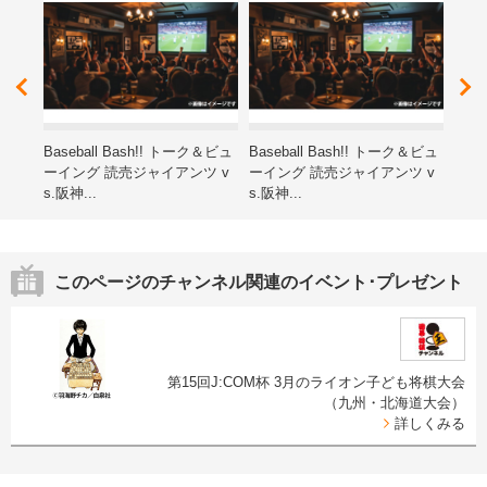
レゼ
Baseball Bash!! トーク＆ビュ
Baseball Bash!! トーク＆ビュ
第15
ーイング 読売ジャイアンツ v
ーイング 読売ジャイアンツ v
ン子
s.阪神...
s.阪神...
海道
このページのチャンネル関連のイベント･プレゼント
第15回J:COM杯 3月のライオン子ども将棋大会
（九州・北海道大会）
詳しくみる