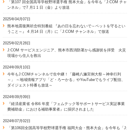
「第107 回全国高等学校野球選手権 熊本大会」を今年も「J:COM チャ
ンネル」で7 月1 1 日（金）より放送
2025年04月07日
熊本地震復興祈念特別番組 『あの日を忘れないで～ペットを守るとい
うこと～』 4 月14 日（月）に「J:COM チャンネル」で放送
2025年02月28日
J:COM サービスエンジニア、熊本市西消防署から感謝状を拝受 火災
現場から住人を救出
2024年09月10日
今年もJ:COMチャンネルで生中継！「藤崎八旛宮例大祭～神幸行列
～」 ～地域情報アプリ「ど・ろーかる」やYouTubeでもライブ配信、
ダイジェスト特番も放送～
2024年09月09日
『経済産業省 令和6 年度「フェムテック等サポートサービス実証事業
費補助金」における補助事業者』に採択されました
2024年07月02日
「第106回全国高等学校野球選手権 福岡大会・熊本大会」を今年も「J: