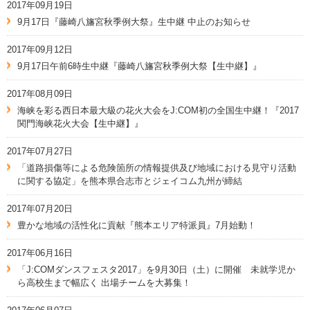
2017年09月19日
9月17日『藤崎八旛宮秋季例大祭』生中継 中止のお知らせ
2017年09月12日
9月17日午前6時生中継『藤崎八旛宮秋季例大祭【生中継】』
2017年08月09日
海峡を彩る西日本最大級の花火大会をJ:COM初の全国生中継！『2017
関門海峡花火大会【生中継】』
2017年07月27日
「道路損傷等による危険箇所の情報提供及び地域における見守り活動
に関する協定」を熊本県合志市とジェイコム九州が締結
2017年07月20日
豊かな地域の活性化に貢献『熊本エリア特派員』7月始動！
2017年06月16日
「J:COMダンスフェスタ2017」を9月30日（土）に開催 未就学児か
ら高校生まで幅広く 出場チームを大募集！