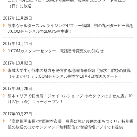
こと』4月15日（日）10時から生中継、復興祈念コンサートも22日
（日）に放送
2017年11月29日
熊本ヴォルターズ vs ライジングゼファー福岡 初の九州ダービー戦を
J:COMチャンネルで2DAYS生中継！
2017年10月11日
J:COMカスタマーセンター 電話番号変更のお知らせ
2017年10月02日
崇城大学生が熊本の魅力を発信する地域情報番組『探求！肥後の爽風
（そよかぜ）』J:COMチャンネル熊本で10月4日放送スタート！
2017年09月28日
熊本エリアで初出店「ジェイコムショップ ゆめタウンはません店」10
月27日（金）ニューオープン！
2017年09月27日
『高島福岡市長×大西熊本市長 災害に強い共創のまちづくり』特別番
組の放送のほかオンデマンド無料配信と地域情報アプリでも提供