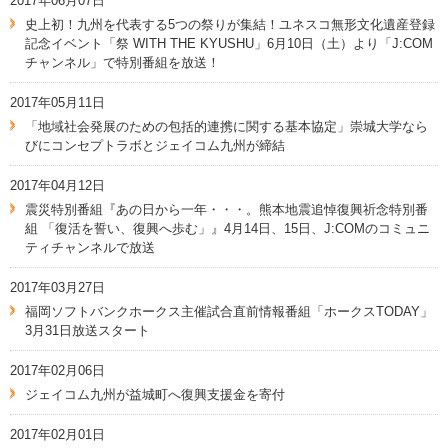
2017年06月07日
史上初！九州を代表する5つの祭りが集結！ユネスコ無形文化遺産登録
記念イベント「祭 WITH THE KYUSHU」6月10日（土）より「J:COM
チャンネル」で特別番組を放送！
2017年05月11日
「地域社会発展のための包括的連携に関する基本協定」崇城大学なら
びにコンセプトラボとジェイコム九州が締結
2017年04月12日
震災特別番組『あの日から一年・・・。熊本地震追悼復興祈念特別番
組 「復活を誓い、復興へ歩む」』4月14日、15日、J:COMのコミュニ
ティチャンネルで放送
2017年03月27日
福岡ソフトバンクホークス主催試合直前情報番組「ホークスTODAY」
3月31日放送スタート
2017年02月06日
ジェイコム九州が益城町へ復興支援金を寄付
2017年02月01日