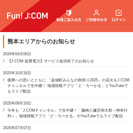
新規ご加入の方
ご利用中の方
ログイン
熊本エリアからのお知らせ
契約内容確認・変更
2026年04月06日
【J:COM 提携電力】サービス提供終了のお知らせ
2025年10月16日
お困りごと解決・よくあるご質問
復興への思いとともに 「益城町みんなの秋祭り2025」の花火をJ:COM
チャンネルで生中継！ 地域情報アプリ「ど・ろーかる」とYouTubeで
もライブ配信
2025年09月10日
今年も「J:COMチャンネル」で生中継！「藤崎八旛宮例大祭～神幸行
列～」地域情報アプリ「ど・ろーかる」やYouTubeでもライブ配信
2025年07月07日