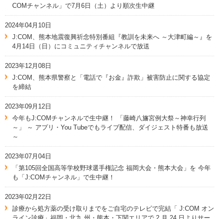
COMチャンネル」で7月6日（土）より順次生中継
2024年04月10日
J:COM、熊本地震復興祈念特別番組『教訓を未来へ ～大津町編～』を
4月14日（日）にコミュニティチャンネルで放送
2023年12月08日
J:COM、熊本県警察と「電話で『お金』詐欺」被害防止に関する協定
を締結
2023年09月12日
今年もJ:COMチャンネルで生中継！ 「藤崎八旛宮例大祭～神幸行列
～」 ～ アプリ・You Tubeでもライブ配信、ダイジェスト特番も放送
～
2023年07月04日
「第105回全国高等学校野球選手権記念 福岡大会・熊本大会」を 今年
も「J:COMチャンネル」で生中継！
2023年02月22日
診療から処方薬の受け取りまでをご自宅のテレビで完結「 J:COM オン
ライン診療」福岡・北九 州・熊本・下関エリアで 2 月 24 日よりサー