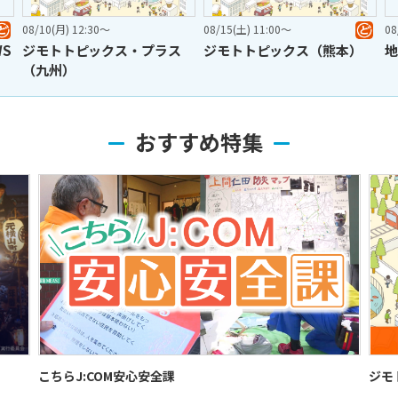
08/15(土) 11:00〜
08/15(土) 15:00〜
ラス
ジモトトピックス（熊本）
地域発！ど・ろーかるNEW
おすすめ特集
ジモトトピックス