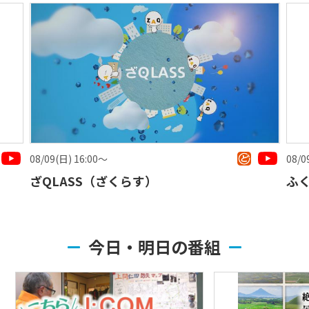
08/09(日) 19:00〜
）
ふくあじ
今日・明日の番組