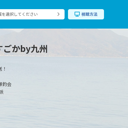
域を選択してください
視聴方法
すごかby九州
送！
爆釣会
派