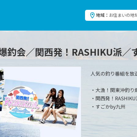
地域：
お住まいの地
釣会／関西発！RASHIKU派／
人気の釣り番組を放
・大漁！関東沖釣り
・関西発！RASHIKU
・すごかby九州