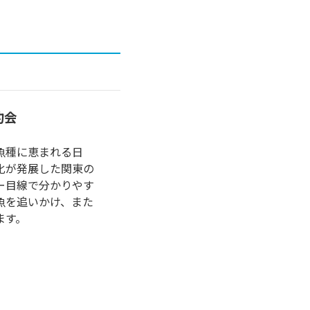
釣会
魚種に恵まれる日
化が発展した関東の
ー目線で分かりやす
魚を追いかけ、また
ます。