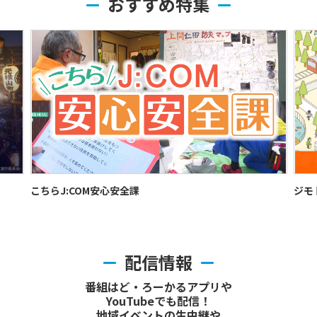
おすすめ特集
こちらJ:COM安心安全課
ジモ
配信情報
番組はど・ろーかるアプリや
YouTubeでも配信！
地域イベントの生中継や