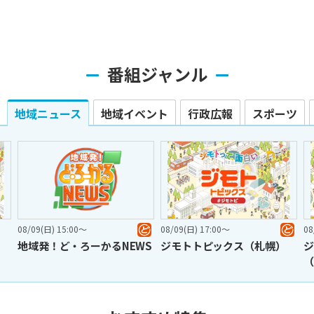
番組ジャンル
地域ニュース
地域イベント
行政広報
スポーツ
08/09(日) 15:00〜
08/09(日) 17:00〜
08/10(
地域発！ど・ろーかるNEWS
ジモトトピックス（札幌）
ジモト
（札幌