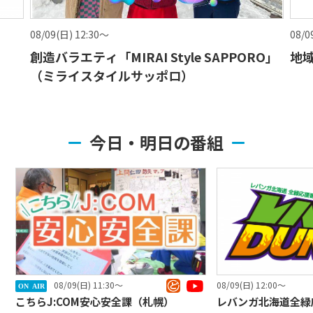
08/09(日) 12:30〜
08/0
！
創造バラエティ「MIRAI Style SAPPORO」
地
（ミライスタイルサッポロ）
今日・明日の番組
08/09(日) 11:30〜
08/09(日) 12:00〜
ON AIR
こちらJ:COM安心安全課（札幌）
レバンガ北海道全緑応