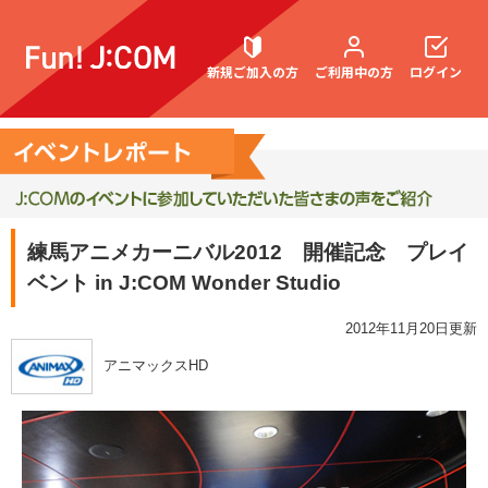
新規ご加入の方
ご利用中の方
ログイン
契約内容確認・変更
練馬アニメカーニバル2012 開催記念 プレイ
ベント in J:COM Wonder Studio
お困りごと解決・よくあるご質問
2012年11月20日更新
アニマックスHD