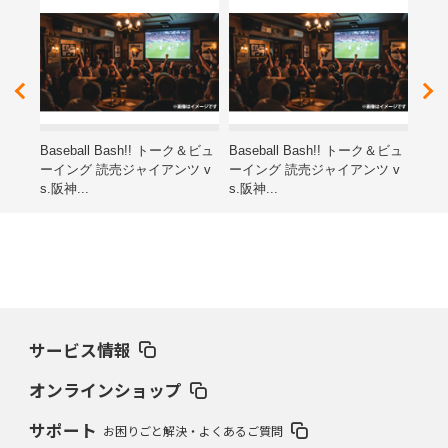
レゼ
Baseball Bash!! トーク＆ビュ
Baseball Bash!! トーク＆ビュ
第15
ーイング 読売ジャイアンツ v
ーイング 読売ジャイアンツ v
ン子
s.阪神...
s.阪神...
海道
サービス情報
オンラインショップ
サポート
お困りごと解決・よくあるご質問