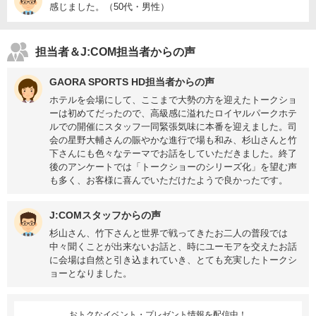
感じました。（50代・男性）
担当者＆J:COM担当者からの声
GAORA SPORTS HD担当者からの声
ホテルを会場にして、ここまで大勢の方を迎えたトークショ
ーは初めてだったので、高級感に溢れたロイヤルパークホテ
ルでの開催にスタッフ一同緊張気味に本番を迎えました。司
会の星野大輔さんの賑やかな進行で場も和み、杉山さんと竹
下さんにも色々なテーマでお話をしていただきました。終了
後のアンケートでは「トークショーのシリーズ化」を望む声
も多く、お客様に喜んでいただけたようで良かったです。
J:COMスタッフからの声
杉山さん、竹下さんと世界で戦ってきたお二人の普段では
中々聞くことが出来ないお話と、時にユーモアを交えたお話
に会場は自然と引き込まれていき、とても充実したトークシ
ョーとなりました。
おトクなイベント・プレゼント情報を配信中！