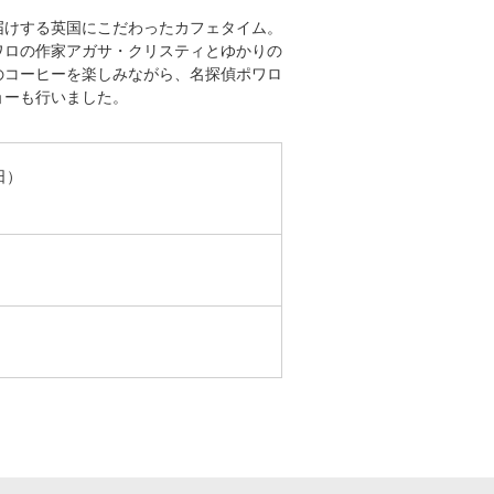
届けする英国にこだわったカフェタイム。
スポーツ
ドラマ
ワロの作家アガサ・クリスティとゆかりの
のコーヒーを楽しみながら、名探偵ポワロ
ョーも行いました。
ンタリー
・ホビー
アダルト
日）