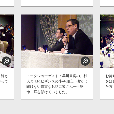
！皆さ
トークショーゲスト：早川書房の川村
お待
がって
氏とH.R.ヒギンスの小半田氏。他では
をは
聞けない貴重なお話に皆さん一生懸
た方
命、耳を傾けていました。