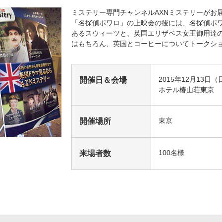
ミステリー専門チャンネルAXNミステリーがお
海外ドラマ
国内ドラマ
アジア
「名探偵ポワロ」の上映会の後には、名探偵ポ
あるスウィーツと、英国エリザベス女王御用達
はもちろん、英国とコーヒーについてトークシ
楽
エンタメ・
バラエティ
ドキュメ
2015年12月13日（
開催日＆会場
ホテル椿山荘東京
東京
開催場所
J:COMチャンネル
100名様
来場者数