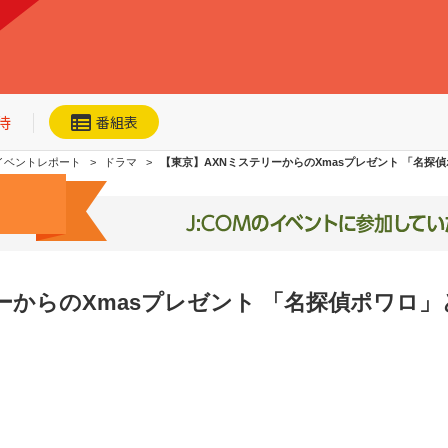
待
番組表
イベントレポート
ドラマ
【東京】AXNミステリーからのXmasプレゼント 「名
ーからのXmasプレゼント 「名探偵ポワロ
ネット動画
今日・明日の
おすすめ
加入者優待