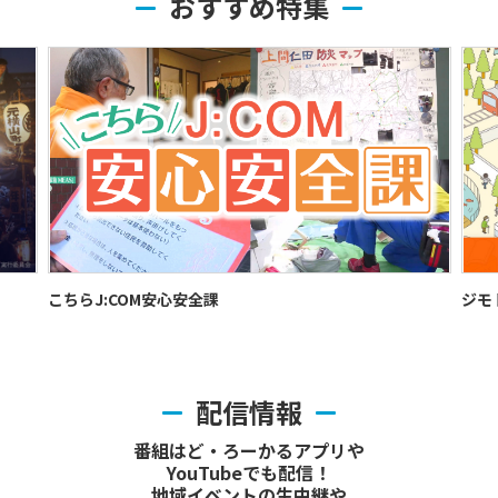
おすすめ特集
こちらJ:COM安心安全課
ジモ
配信情報
番組はど・ろーかるアプリや
YouTubeでも配信！
地域イベントの生中継や