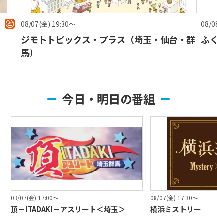
08/07(金) 19:30〜
08/0
ジモトトピックス・プラス（埼玉・仙台・群
ふ
馬）
今日・明日の番組
08/07(金) 17:00〜
08/07(金) 17:30〜
頂－ITADAKI－アスリート＜埼玉＞
横浜ミストリー