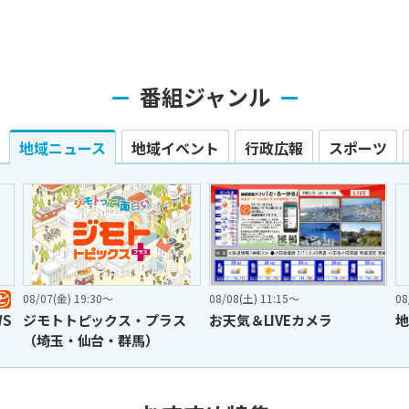
番組ジャンル
地域ニュース
地域イベント
行政広報
スポーツ
08/07(金) 19:30〜
08/08(土) 11:15〜
08
S
ジモトトピックス・プラス
お天気＆LIVEカメラ
地
（埼玉・仙台・群馬）