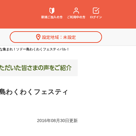
新規ご加入の方
ご利用中の方
ログイン
設定地域：
未設定
契約内容確認・変更
な集まれ！ソドー島わくわくフェスティバル！
お困りごと解決・よくあるご質問
島わくわくフェスティ
特集一覧
2016年08月30日更新