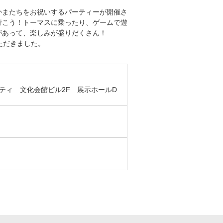
かまたちをお祝いするパーティーが開催さ
スポーツ
ドラマ
行こう！トーマスに乗ったり、ゲームで遊
があって、楽しみが盛りだくさん！
ただきました。
ンタリー
・ホビー
アダルト
）
ティ 文化会館ビル2F 展示ホールD