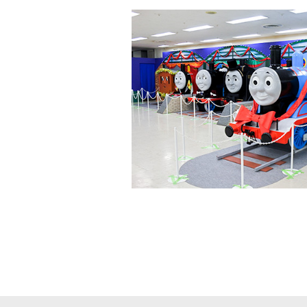
洋画
邦画
音
アニメ・キッズ
J:COM放送の地域チャンネル
J:テレ