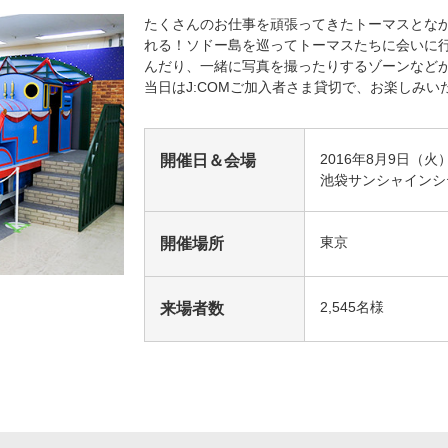
たくさんのお仕事を頑張ってきたトーマスとな
海外ドラマ
国内ドラマ
アジア
れる！ソドー島を巡ってトーマスたちに会いに
んだり、一緒に写真を撮ったりするゾーンなど
当日はJ:COMご加入者さま貸切で、お楽しみい
楽
エンタメ・
バラエティ
ドキュメ
2016年8月9日（火
開催日＆会場
池袋サンシャインシ
東京
開催場所
J:COMチャンネル
2,545名様
来場者数