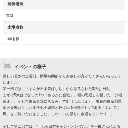
開催場所
東京
来場者数
100名様
イベントの様子
厳しい暑さの土曜日、開場時間前からお越しの方がたくさんいらっしゃ
いました。
第一部では、「まんが日本昔ばなし」から厳選された3話を上映。
まずは5大昔ばなしの1つ「さるかに合戦」、狸の恩返しを描いた「分福
茶釜」、そして東京会場にちなみ、本所（ほんじょ）、現在の東京都墨
田区を舞台とした本所七不思議と呼ばれる怪談の1つである「おいてけ
堀」をご覧いただきました。こわ～いお話しに会場もヒンヤリ…。
そして第二部では、“けん玉日本チャンピオン”の大川英一郎さんによる