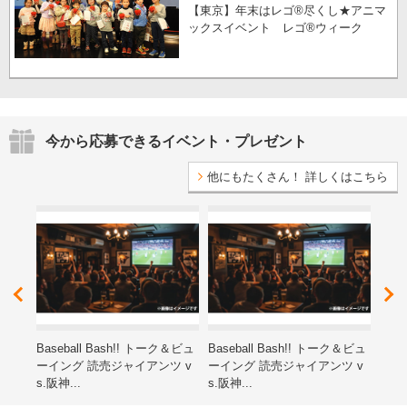
【東京】年末はレゴ®尽くし★アニマ
ックスイベント レゴ®ウィーク
今から応募できるイベント・プレゼント
他にもたくさん！ 詳しくはこちら
レゼ
Baseball Bash!! トーク＆ビュ
Baseball Bash!! トーク＆ビュ
第15
ーイング 読売ジャイアンツ v
ーイング 読売ジャイアンツ v
ン子
s.阪神...
s.阪神...
海道