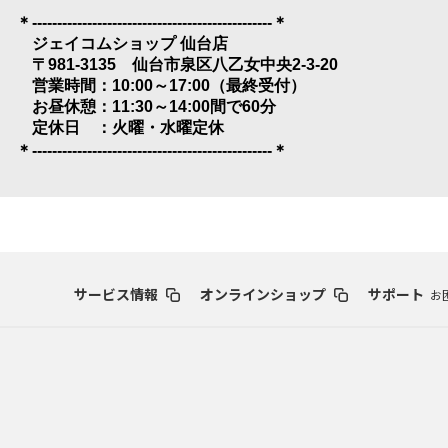
＊
------------------------------------------------
＊
ジェイコムショップ 仙台店
〒
981-3135
仙台市泉区八乙女中央
2-3-20
営業時間：
10:00
～
17:00
（最終受付）
お昼休憩：
11:30
～
14:00
間で
60
分
定休日 ：
火曜・水曜定休
＊
------------------------------------------------
＊
サービス情報
オンラインショップ
サポート
お