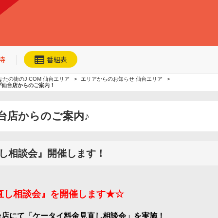
待
番組表
なたの街のJ:COM 仙台エリア
エリアからのお知らせ 仙台エリア
ップ仙台店からのご案内！
台店からのご案内♪
ネット動画
今日・明日の
おすすめ
し相談会』開催します！
加入者優待
直し相談会』を開催します★☆
台店にて「ケータイ料金見直し相談会」を実施！