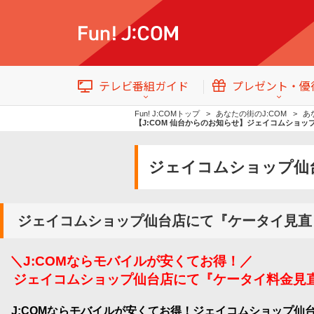
テレビ番組ガイド
プレゼント・優
Fun! J:COMトップ
あなたの街のJ:COM
あ
【J:COM 仙台からのお知らせ】ジェイコムショ
ジェイコムショップ仙
テレビ番組情報
トップ
ジェイコムショップ仙台店にて『ケータイ見直
イベント・プレゼント
＼J:COMならモバイルが安くてお得！／
ジェイコムショップ仙台店にて『ケータイ料金見
番組ジャンル
J:COM
ならモバイルが安くてお得！ジェイコムショップ仙