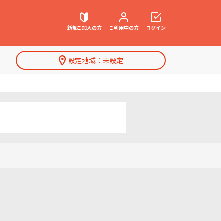
新規ご加入の方
ご利用中の方
ログイン
設定地域：
未設定
契約内容確認・変更
お困りごと解決・よくあるご質問
特集一覧