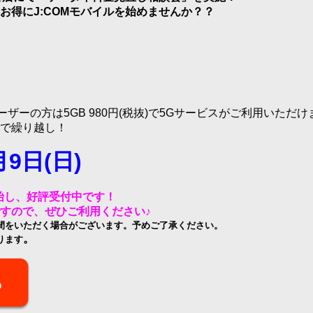
お得に
J:COM
モバイルを始めませんか？？
海外ドラマ
国内ドラマ
アジア
楽
エンタメ・
バラエティ
ドキュメ
ーザーの方は
5GB 980
円
(
税抜
)
で
5G
サービスがご利用いただけ
で
繰り越し！
月
9
日
(
日
)
始し、好評受付中です！
J:COMチャンネル
すので、ぜひご利用ください♪
間をいただく場合がございます。予めご了承ください。
。
ります