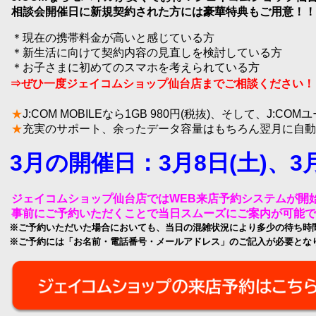
相談会開催日に新規契約された方には豪華特典もご用意！！
洋画
邦画
＊現在
の携帯料金が高いと感じている
方
＊新生活に向けて契約内容の見直しを検討している方
音
アニメ・キッズ
＊お子
さまに初めてのスマホを考えられている
方
⇒
ぜひ一度ジェイコムショップ仙台店までご相
談
ください！
★
J
:COM MOBILE
なら
1GB 980
円
(
税抜
)
、そして、
J:COM
ユ
★
充実のサポート、余ったデータ容量はもちろん翌月に自動
J:COM放送の地域チャンネル
3
月の
開催日
：
3
月
8
日
(
土
)
、
3
ジェイコムショップ仙台店では
WEB
来店予約システムが開
J:テレ
事前にご予約いただくことで当日スムーズにご案内が可能で
※
ご予約いただいた場合においても、当日の混雑状況により多少の待ち時
※
ご予約には「お名前・電話番号・メールアドレス」のご記入が必要とな