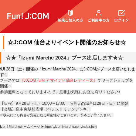
新規ご加入の方
ご利用中の方
ログイン
☆J:COM 仙台よりイベント開催のお知らせ☆
契約内容確認・変更
☆★「Izumi Marche 2024」ブース出店します★☆
9月28日（土）開催の「Izumi Marche 2024」にJ:COMがブース出店いたしま
す！
ブースでは
《J:COM 仙台 × マイナビ仙台レディース》
でワークショップを
お困りごと解決・よくあるご質問
開催！
参加無料となっておりますので、是非お気軽にお立ち寄りください♪
【日程】9月28日（土）10:00～17:00
※荒天の場合は29日（日）に順延
【会場】泉中央駅前広場（ペデストリアンデッキ）
※状況
により内容が変更となる可能性がございます。予めご了承ください。
Izumi Marcheホームページ ▶
https://izumimarche.com/index.html