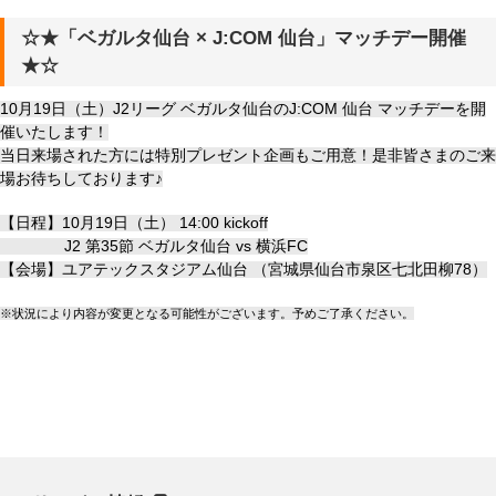
☆★「ベガルタ仙台 × J:COM 仙台」マッチデー開催
★☆
10月19日（土）J2リーグ ベガルタ仙台の
J:COM 仙台 マッチデーを開
催いたします！
当日来場された方には特別プレゼント企画もご用意！是非皆さまのご来
場お待ちしております♪
【日程】10月19日（土） 14:00 kickoff
J2 第35節 ベガルタ仙台 vs 横浜FC
【会場】ユアテックスタジアム仙台
（
宮城県仙台市泉区七北田柳78）
※状況により内容が変更となる可能性がございます。予めご了承ください。