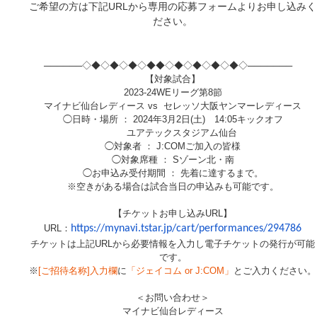
ご希望の方は下記
URL
から専用の応募フォームよりお申し込みく
ださい。
──────◇◆◇◆◇◆◇◆◆◇◆◇◆◇◆◇◆◇───────
【対象試合】
2023-24WE
リーグ第
8
節
マイナビ仙台レディース
vs
セレッソ大阪ヤンマーレディース
◯日時・場所 ：
2024
年
3
月
2
日
(
土
)
14:05
キックオフ
ユアテックスタジアム仙台
◯対象者 ：
J:COMご加入
の皆様
◯対象席種 ：
S
ゾーン北・南
◯お申込み受付期間 ： 先着に達するまで。
※空きがある場合は試合当日の申込みも可能です。
【チケットお申し込み
URL
】
URL
：
https://mynavi.tstar.jp/cart/performances/294786
チケットは上記
URL
から必要情報を入力し電子チケットの発行が可能
です。
※
[ご招待名称]入力欄
に
「ジェイコム or J:COM」
とご入力ください。
＜お問い合わせ＞
マイナビ仙台レディース