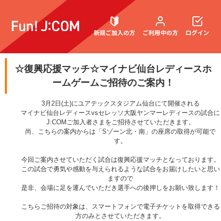
新規ご加入の方
ご利用中の方
ログイン
☆復興応援マッチ☆マイナビ仙台レディースホ
ームゲームご招待のご案内！
契約内容確認・変更
3
月
2
日
(
土
)
にユアテックスタジアム仙台にて開催される
マイナビ仙台レディース
vs
セレッソ大阪ヤンマーレディースの試合に
J:COMご加入者さま
をご招待させていただきます。
お困りごと解決・よくあるご質問
尚、こちらの案内からは「
S
ゾーン北・南」の座席の取得が可能で
す。
今回ご案内させていただく試合は復興応援マッチとなっております。
この試合で勇気や感動を与えられるような試合をお届けしたいと思い
ますので
是非、会場に足を運んでいただき選手への後押しをお願い致します！
こちらご招待の対象は、スマートフォンで電子チケットを取得できる
方のみとさせていただきます。