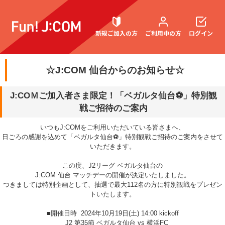
新規ご加入の方
ご利用中の方
ログイン
☆J:COM 仙台からのお知らせ☆
契約内容確認・変更
J:COＭご加入者さま限定！「ベガルタ仙台⚽」特別観
戦ご招待のご案内
いつもJ:COMをご利用いただいている皆さまへ、
お困りごと解決・よくあるご質問
日ごろの感謝を込めて「ベガルタ仙台⚽」特別観戦ご招待のご案内をさせて
いただきます。
この度、J2リーグ ベガルタ仙台の
J:COM 仙台 マッチデーの開催が決定いたしました。
つきましては特別企画として、抽選で最大112名の方に特別観戦をプレゼン
トいたします。
■開催日時 2024年10月19日(土) 14:00 kickoff
J2 第35節 ベガルタ仙台 vs 横浜FC