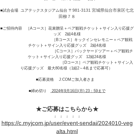
981-3131 宮城県仙台市泉区七北
■試合会場 ユアテックスタジアム仙台 〒
田柳７８
■ご招待内容 ［Aコース］花束贈呈＋ペア観戦チケット＋サイン入り応援グ
ッズ 2組4名様
［Bコース］キックインセレモニー＋ペア観戦
チケット＋サイン入り応援グッズ 2組4名様
［Cコース］バックヤードツアー＋ペア観戦チ
ケット＋サイン入り応援グッズ 12組24名様
［Dコース］ペア観戦チケット＋サイン入
り応援グッズ 最大80名様（1組2～4名まで応募可）
■応募資格 J:COMご加入者さま
■締め切り
2024年9月16日(月) 23：59まで
★ご応募はこちらから★
↓ ↓ ↓ ↓ ↓
https://c.myjcom.jp/user/event-sendai/2024010-veg
alta.html