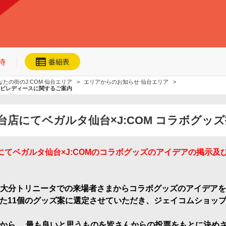
待
番組表
なたの街のJ:COM 仙台エリア
エリアからのお知らせ 仙台エリア
ナビレディースに関するご案内
店にてベガルタ仙台×J:COM コラボグッ
ョップにてベガルタ仙台×J:COMのコラボグッズのアイデアの掲示
ネット動画
今日・明日の
おすすめ
加入者優待
仙台VS大分トリニータでの来場者さまからコラボグッズのアイデア
た11個のグッズ案に選定させていただき、ジェイコムショッ
中から 、最も良いと思うものを皆さんからの投票をもとに決め