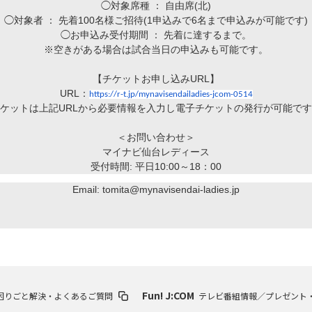
◯対象席種 ： 自由席
(
北
)
◯対象者 ： 先着
100
名様ご招待
(1
申込みで
6
名まで申込みが可能です
)
◯お申込み受付期間 ： 先着に達するまで。
※空きがある場合は試合当日の申込みも可能です。
【チケットお申し込み
URL
】
URL
：
https://r-t.jp/mynavisendailadies-jcom-0514
ケットは上記
URL
から必要情報を入力し電子チケットの発行が可能です
＜お問い合わせ＞
マイナビ仙台レディース
受付時間
:
平日
10:00
～
18
：
00
Email: tomita@mynavisendai-ladies.jp
Fun! J:COM
困りごと解決・よくあるご質問
テレビ番組情報／プレゼント