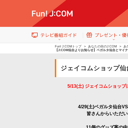
テレビ番組ガイド
プレゼント・優
Fun! J:COMトップ
あなたの街のJ:COM
あ
【J:COM仙台よりお知らせ】ベガルタ仙台とマイ
ジェイコムショップ仙台
5/13(土) ジェイコムシ
テレビ番組情報
トップ
イベント・プレゼント
4/29(土)ベガルタ
皆さんからいただい
番組ジャンル
11個のグッズ案の