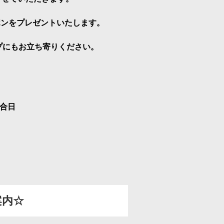
スポーツ
ドラマ
ポンをプレゼントいたします。
ンタリー
・ホビー
アダルト
ップにもお立ち寄りください。
試合日
案内☆