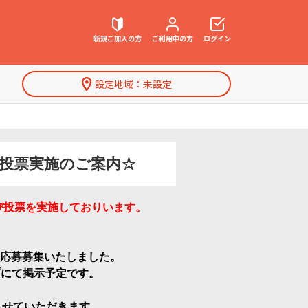
新規ご加入の方
ご利用中の方
ログイン
設定地域：
未設定
契約内容確認・変更
ズ投票実施のご案内☆
お困りごと解決・よくあるご質問
及び投票を実施しておりいます。
特集一覧
を応募募集いたしました。
プにて掲示予定です。
させていただきます。