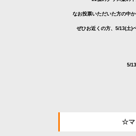
洋画
邦画
なお投票いただいた方の中か
音
アニメ・キッズ
ぜひお近くの方、5/13(
J:COM放送の地域チャンネル
5/
J:テレ
☆マ