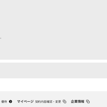
。
マイページ
企業情報
・優待
契約内容確認・変更