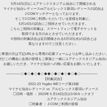
5
月
14
日
(
日
)
にユアテックスタジアム仙台にて開催される
マイナビ仙台レディース
vs
アルビレックス新潟レディースの試合は
J:COM
マッチデーとなっております。
そこで
J:COMご利用いただいている
皆様を対象に、
5
月
14
日の試合にご招待させていただきます。
こちらご招待の対象は、スマートフォンで電子チケットを
取得できる方のみとさせていただきます。
※招待の対象試合は近日開催される
5
月
3
日
(
水
)
の試合とは
異なりますのでご注意ください。
ご希望の方は下記
URL
から専用の応募フォームよりお申し込みください
ぜひこの機会に会員の皆様もご家族と一緒にユアテックスタジアム仙台
お越しいただき、マイナビ仙台への熱い応援をお願いいたします。
──────◇◆◇◆◇◆◇◆◆◇◆◇◆◇◆◇◆◇───────
【対象試合】
2022-23 Yogibo WE
リーグ第
18
節
マイナビ仙台レディース
vs
アルビレックス新潟レディース
◯日時・場所 ：
2023
年５月
14
日
(
日
)13:00
キックオフ
ユアテックスタジアム仙台
◯対象者 ：
J:COMご利用の
皆様