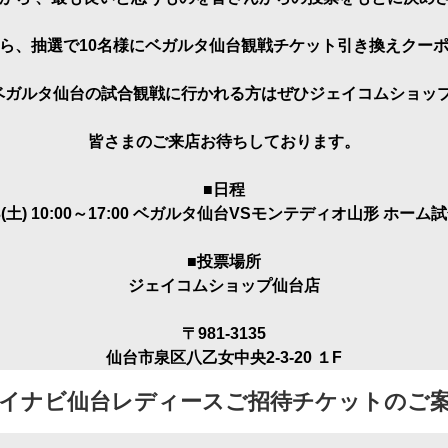
海外ドラマ
国内ドラマ
アジア
ら、抽選で10名様にベガルタ仙台観戦チケット引き換えクー
楽
エンタメ・
バラエティ
ドキュメ
土)ベガルタ仙台の試合観戦に行かれる方はぜひジェイコムショ
皆さまのご来店お待ちしております。
■日程
13(土) 10:00～17:00 ベガルタ仙台VSモンテディオ山形 ホーム
■投票場所
J:COMチャンネル
ジェイコムショップ仙台店
〒981-3135
仙台市泉区八乙女中央2-3-20 １F
イナビ仙台レディースご招待チケットのご