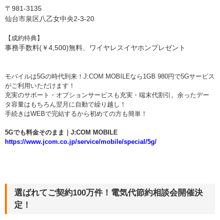
〒981-3135
仙台市泉区八乙女中央2-3-20
【成約特典】
事務手数料(￥4,500)無料、ワイヤレスイヤホンプレゼント
モバイルは5Gの時代到来！J:COM MOBILEなら1GB 980円で5Gサービス
がご利用いただけます！
充実のサポート・オプションサービスも充実・端末代割引。余ったデー
タ容量はもちろん翌月に自動で繰り越し！
手続きはWEBで完結するから初めての方も簡単！
5Gでも料金そのまま｜J:COM MOBILE
https://www.jcom.co.jp/service/mobile/special/5g/
選ばれてご契約100万件！電気代節約相談会開催決
定！