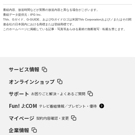
番組内容、放送時間などが実際の放送内容と異なる場合がございます。
番組データ提供元：IPG Inc.
TiVo、Gガイド、G-GUIDE、およびGガイドロゴは米国TiVo Corporationおよび／またはその関
連会社の日本国内における商標または登録商標です。
このホームページに掲載している記事・写真等あらゆる素材の無断複写・転載を禁じます。
サービス情報
オンラインショップ
サポート
お困りごと解決・よくあるご質問
Fun! J:COM
テレビ番組情報／プレゼント・優待
マイページ
契約内容確認・変更
企業情報