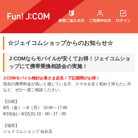
新規ご加入の方
ご利用中の方
ログイン
☆ジェイコムショップからのお知らせ☆
契約内容確認・変更
J:COMならモバイルが安くてお得！ジェイコムショ
ップにて携帯乗換相談会の実施！
J:COMモバイル検討お客さま必見！下記期間がお得！
お困りごと解決・よくあるご質問
現在の携帯料金が高いと感じている方、スマホを安く初めて持ちたい方
など、ぜひ一度ご相談ください。
【日程】
8/5
8
（金）～
（月） 10:00～17:00
8/19(金)～8/22(月) 10：00～17：00
【場所】
ジェイコムショップ 仙台店