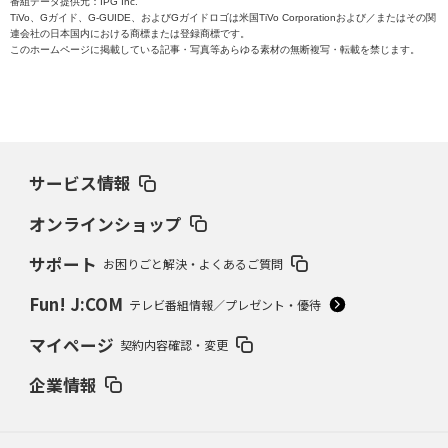
番組データ提供元：IPG Inc.
TiVo、Gガイド、G-GUIDE、およびGガイドロゴは米国TiVo Corporationおよび／またはその関
連会社の日本国内における商標または登録商標です。
このホームページに掲載している記事・写真等あらゆる素材の無断複写・転載を禁じます。
サービス情報
オンラインショップ
サポート
お困りごと解決・よくあるご質問
Fun! J:COM
テレビ番組情報／プレゼント・優待
マイページ
契約内容確認・変更
企業情報