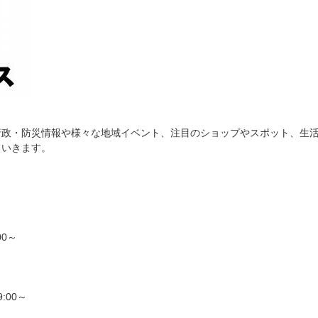
海外ドラマ
国内ドラマ
アジア
楽
エンタメ・
バラエティ
ドキュメ
行政・防災情報や様々な地域イベント、注目のショップやスポット、生
ていきます。
J:COMチャンネル
00～
00～