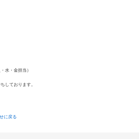
火・水・金担当）
待ちしております。
らせに戻る