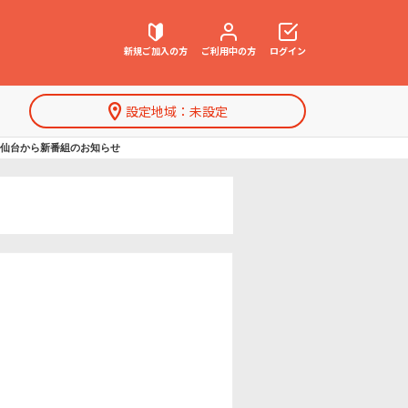
新規ご加入の方
ご利用中の方
ログイン
設定地域：
未設定
契約内容確認・変更
ネル仙台から新番組のお知らせ
お困りごと解決・よくあるご質問
特集一覧