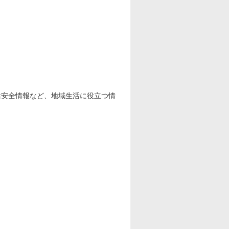
スポーツ
ドラマ
ンタリー
・ホビー
アダルト
活安全情報など、地域生活に役立つ情