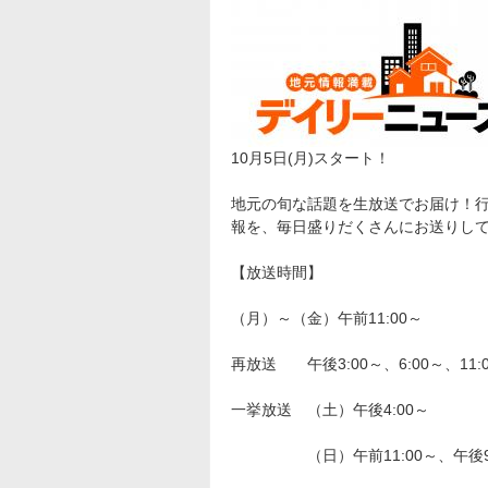
洋画
邦画
音
アニメ・キッズ
10月5日(月)スタート！
地元の旬な話題を生放送でお届け！
J:COM放送の地域チャンネル
報を、毎日盛りだくさんにお送りし
【放送時間】
J:テレ
（月）～（金）午前11:00～
再放送 午後3:00～、6:00～、11:
一挙放送 （土）午後4:00～
（日）午前11:00～、午後9: