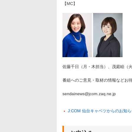
【MC】
佐藤千日（月・木担当）、茂庭睦（
番組へのご意見・取材の情報などお
sendainews@jcom.zaq.ne.jp
J:COM 仙台キャベツからのお知