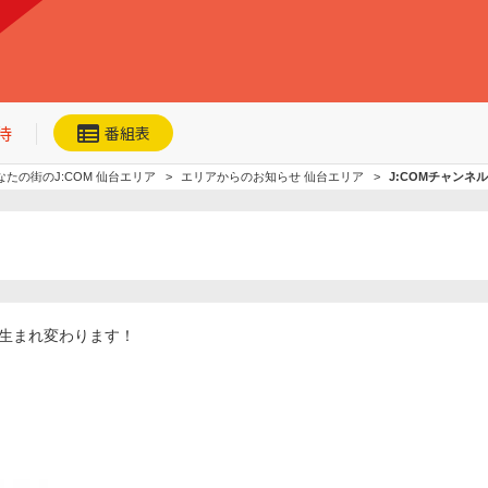
待
番組表
なたの街のJ:COM 仙台エリア
エリアからのお知らせ 仙台エリア
J:COMチャン
ネット動画
今日・明日の
おすすめ
く生まれ変わります！
加入者優待