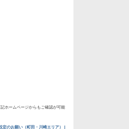
スポーツ
ドラマ
ンタリー
・ホビー
アダルト
下記ホームページからもご確認が可能
設定のお願い（町田・川崎エリア） |