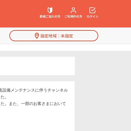
新規ご加入の方
ご利用中の方
ログイン
設定地域：
未設定
契約内容確認・変更
お困りごと解決・よくあるご質問
特集一覧
放送設備メンテナンスに伴うチャンネル
した。
した。また、一部のお客さまにおいて