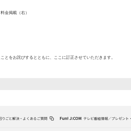
海外ドラマ
国内ドラマ
アジア
・料金掲載（右）
楽
エンタメ・
バラエティ
ドキュメ
たことをお詫びするとともに、ここに訂正させていただきます。
J:COMチャンネル
Fun! J:COM
困りごと解決・よくあるご質問
テレビ番組情報／プレゼント