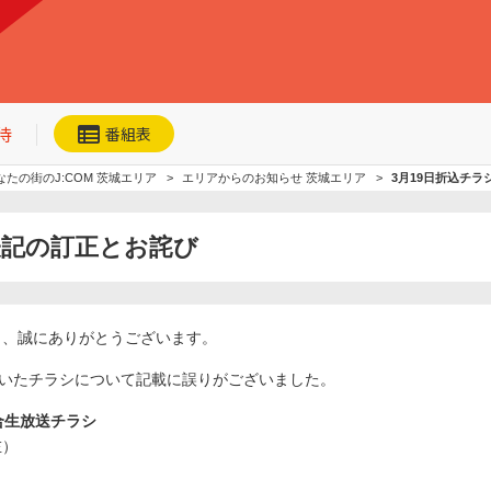
待
番組表
なたの街のJ:COM 茨城エリア
エリアからのお知らせ 茨城エリア
3月19日折込チ
表記の訂正とお詫び
ネット動画
今日・明日の
おすすめ
き、誠にありがとうございます。
加入者優待
だいたチラシについて記載に誤りがございました。
合生放送チラシ
左）