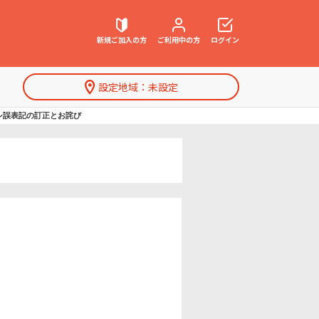
新規ご加入の方
ご利用中の方
ログイン
設定地域：
未設定
契約内容確認・変更
ラシ誤表記の訂正とお詫び
お困りごと解決・よくあるご質問
特集一覧