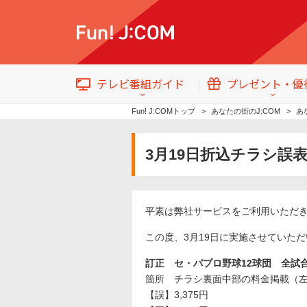
テレビ番組ガイド
プレゼント・優
Fun! J:COMトップ
あなたの街のJ:COM
あ
3月19日折込チラシ誤
テレビ番組情報
トップ
平素は弊社サービスをご利用いただ
イベント・プレゼント
この度、3月19日に実施させていた
訂正 セ・パプロ野球12球団 全試
箇所 チラシ裏面中部の料金掲載（
番組ジャンル
【誤】3,375円