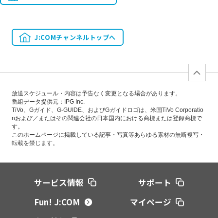
J:COMチャンネルトップへ
放送スケジュール・内容は予告なく変更となる場合があります。
番組データ提供元：IPG Inc.
TiVo、Gガイド、G-GUIDE、およびGガイドロゴは、米国TiVo Corporatio
nおよび／またはその関連会社の日本国内における商標または登録商標で
す。
このホームページに掲載している記事・写真等あらゆる素材の無断複写・
転載を禁じます。
サービス情報
サポート
Fun! J:COM
マイページ