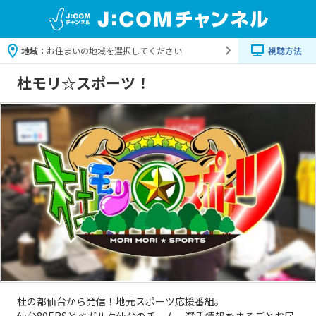
地域：
お住まいの地域を選択してください
視聴方法
杜モリ☆スポーツ！
杜の都仙台から発信！地元スポーツ応援番組。
仙台89ERSとベガルタ仙台のチーム、選手情報をまるごとお届