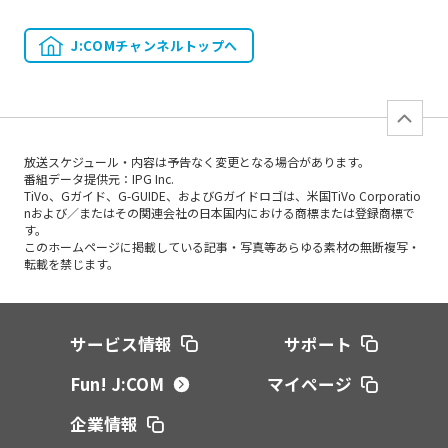
J:COMチャンネルトップへ
放送スケジュール・内容は予告なく変更となる場合があります。
番組データ提供元：IPG Inc.
TiVo、Gガイド、G-GUIDE、およびGガイドロゴは、米国TiVo Corporatio
nおよび／またはその関連会社の日本国内における商標または登録商標で
す。
このホームページに掲載している記事・写真等あらゆる素材の無断複写・
転載を禁じます。
サービス情報
サポート
Fun! J:COM
マイページ
企業情報