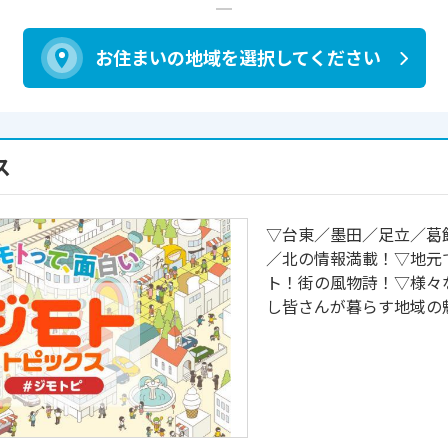
お住まいの地域を
選択してください
ス
▽台東／墨田／足立／葛
／北の情報満載！▽地元
ト！街の風物詩！▽様々
し皆さんが暮らす地域の