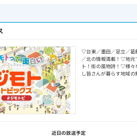
ス
▽台東／墨田／足立／葛
／北の情報満載！▽地元
ト！街の風物詩！▽様々
し皆さんが暮らす地域の
近日の放送予定