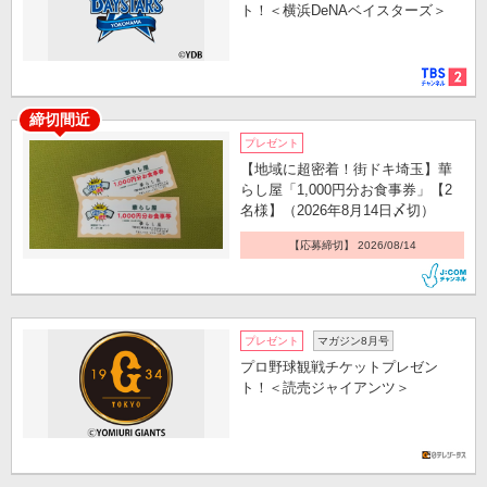
ト！＜横浜DeNAベイスターズ＞
締切間近
プレゼント
【地域に超密着！街ドキ埼玉】華
らし屋「1,000円分お食事券」【2
名様】（2026年8月14日〆切）
【応募締切】 2026/08/14
プレゼント
マガジン8月号
プロ野球観戦チケットプレゼン
ト！＜読売ジャイアンツ＞