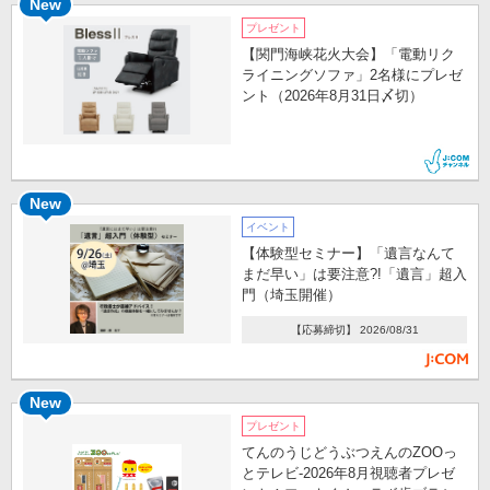
New
プレゼント
【関門海峡花火大会】「電動リク
ライニングソファ」2名様にプレゼ
ント（2026年8月31日〆切）
New
イベント
【体験型セミナー】「遺言なんて
まだ早い」は要注意?!「遺言」超入
門（埼玉開催）
【応募締切】 2026/08/31
New
プレゼント
てんのうじどうぶつえんのZOOっ
とテレビ-2026年8月視聴者プレゼ