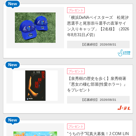
New
プレゼント
「横浜DeNAベイスターズ 松尾汐
恩選手と尾形崇斗選手の直筆サイ
ン入りキャップ」【2名様】（2026
年8月31日〆切）
【応募締切】 2026/08/31
New
プレゼント
【泉秀樹の歴史を歩く】泉秀樹著
『悪女の棲む部屋(性愛ホラー）』
をプレゼント
【応募締切】 2026/08/31
New
プレゼント
”うちの子”写真大募集！J:COM LIN