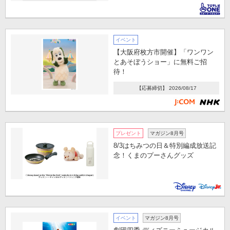
イベント
【大阪府枚方市開催】「ワンワン
とあそぼうショー」に無料ご招
待！
【応募締切】 2026/08/17
プレゼント
マガジン8月号
8/3はちみつの日＆特別編成放送記
念！くまのプーさんグッズ
イベント
マガジン8月号