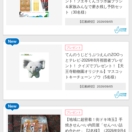
ント！フエキくんコラボ歯ブラシ
＆家族みんなで磨き残し予防セッ
ト（30名様）
【応募締切】 2026/09/05
New
プレゼント
てんのうじどうぶつえんのZOOっ
とテレビ-2026年8月視聴者プレゼ
ント！ クイズでプレゼント！【天
王寺動物園オリジナル】マスコッ
トキーチェーン ゾウ（5名様）
【応募締切】 2026/09/05
New
プレゼント
【地域に超密着！街ドキ埼玉】手
焼きせんべい内田屋「せんべい詰
め合わせ」【2名様】（2026年9月4