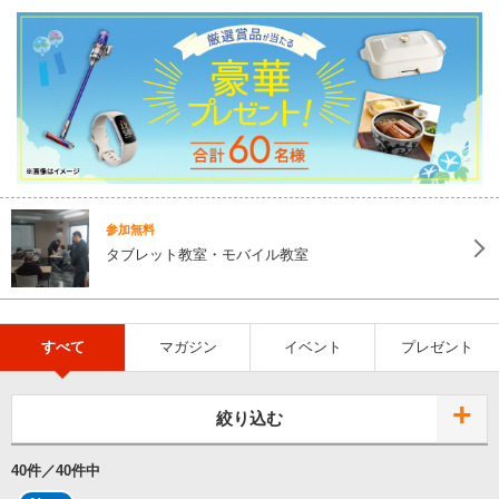
参加無料
タブレット教室・モバイル教室
すべて
マガジン
イベント
プレゼント
絞り込む
40
件／
40
件中