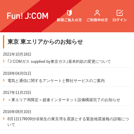
新規ご加入の方
ご利用中の方
ログイン
東京 東エリアからのお知らせ
契約内容確認・変更
2021年10月18日
｢J:COMガス supplied by東京ガス｣基本約款の変更について
2018年04月01日
お困りごと解決・よくあるご質問
電気と通信に関するアンケートと弊社サービスのご案内
2017年11月23日
＜東エリア局限定＞超速インターネット設備構築完了のお知らせ
2016年08月10日
8月1日17時09分頃発生の東京湾を震源とする緊急地震速報の誤報につ
いて